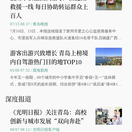
救援一线 每日协助转运群众上
百人
07/15 08:37 / 青岛晚报
7月10日、13日，本报连续报道了胶州市爱之心公益慈善服务中
心、市退役军人兵锋应急救援队火速集结16名骨干队员驰援广西灾
区、奋战在抢险一线的故事，得到众多读者点赞。
游客出游兴致增长 青岛上榜境
内自驾游热门目的地TOP10
05/08 07:32 / 观海新闻
今年五一假期，60个城市的中小学集中开启“春假+五一”连休模
式，形成7至8天的超长假期。结合前拼“请4休11”或后凑“请4休1
0”的拼假方案，带动游客出游兴致增长。
深度报道
《光明日报》关注青岛：高校
创新与城市发展“双向奔赴”
08/07 08:12 / 光明日报客户端