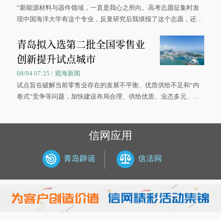
“新能源材料与器件领域，一直是我心之所向。高考志愿征集时发
现中国海洋大学有这个专业，反复研究后我填报了这个志愿，还真
被录取了。”今年7月，来自山西的学子郝君豪，如愿收到中国海洋
青岛拟入选第二批全国零售业
大学材料科学与工程学院材料类专业的录取通知书。
创新提升试点城市
08/04 07:25 / 观海新闻
试点旨在破解当前零售业存在的发展不平衡、优质供给不足和“内
卷式”竞争等问题，加快建设布局合理、供给优质、业态多元、智
慧便捷、竞争有序的现代零售体系。
信网应用