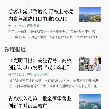
区、奋战在抢险一线的故事，得到众多读者点赞。
游客出游兴致增长 青岛上榜境
内自驾游热门目的地TOP10
05/08 07:32 / 观海新闻
今年五一假期，60个城市的中小学集中开启“春假+五一”连休模
式，形成7至8天的超长假期。结合前拼“请4休11”或后凑“请4休1
0”的拼假方案，带动游客出游兴致增长。
深度报道
《光明日报》关注青岛：高校
创新与城市发展“双向奔赴”
08/07 08:12 / 光明日报客户端
“新能源材料与器件领域，一直是我心之所向。高考志愿征集时发
现中国海洋大学有这个专业，反复研究后我填报了这个志愿，还真
被录取了。”今年7月，来自山西的学子郝君豪，如愿收到中国海洋
青岛拟入选第二批全国零售业
大学材料科学与工程学院材料类专业的录取通知书。
创新提升试点城市