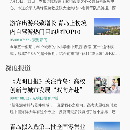
7月10日、13日，本报连续报道了胶州市爱之心公益慈善服务中
心、市退役军人兵锋应急救援队火速集结16名骨干队员驰援广西灾
区、奋战在抢险一线的故事，得到众多读者点赞。
游客出游兴致增长 青岛上榜境
内自驾游热门目的地TOP10
05/08 07:32 / 观海新闻
今年五一假期，60个城市的中小学集中开启“春假+五一”连休模
式，形成7至8天的超长假期。结合前拼“请4休11”或后凑“请4休1
0”的拼假方案，带动游客出游兴致增长。
深度报道
《光明日报》关注青岛：高校
创新与城市发展“双向奔赴”
08/07 08:12 / 光明日报客户端
“新能源材料与器件领域，一直是我心之所向。高考志愿征集时发
现中国海洋大学有这个专业，反复研究后我填报了这个志愿，还真
被录取了。”今年7月，来自山西的学子郝君豪，如愿收到中国海洋
青岛拟入选第二批全国零售业
大学材料科学与工程学院材料类专业的录取通知书。