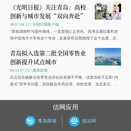
《光明日报》关注青岛：高校
创新与城市发展“双向奔赴”
08/07 08:12 / 光明日报客户端
“新能源材料与器件领域，一直是我心之所向。高考志愿征集时发
现中国海洋大学有这个专业，反复研究后我填报了这个志愿，还真
被录取了。”今年7月，来自山西的学子郝君豪，如愿收到中国海洋
青岛拟入选第二批全国零售业
大学材料科学与工程学院材料类专业的录取通知书。
创新提升试点城市
08/04 07:25 / 观海新闻
试点旨在破解当前零售业存在的发展不平衡、优质供给不足和“内
卷式”竞争等问题，加快建设布局合理、供给优质、业态多元、智
慧便捷、竞争有序的现代零售体系。
信网应用