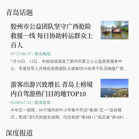
青岛话题
胶州市公益团队坚守广西抢险
救援一线 每日协助转运群众上
百人
07/15 08:37 / 青岛晚报
7月10日、13日，本报连续报道了胶州市爱之心公益慈善服务中
心、市退役军人兵锋应急救援队火速集结16名骨干队员驰援广西灾
区、奋战在抢险一线的故事，得到众多读者点赞。
游客出游兴致增长 青岛上榜境
内自驾游热门目的地TOP10
05/08 07:32 / 观海新闻
今年五一假期，60个城市的中小学集中开启“春假+五一”连休模
式，形成7至8天的超长假期。结合前拼“请4休11”或后凑“请4休1
0”的拼假方案，带动游客出游兴致增长。
深度报道