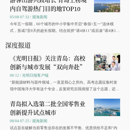
内自驾游热门目的地TOP10
05/08 07:32 / 观海新闻
今年五一假期，60个城市的中小学集中开启“春假+五一”连休模
式，形成7至8天的超长假期。结合前拼“请4休11”或后凑“请4休1
0”的拼假方案，带动游客出游兴致增长。
深度报道
《光明日报》关注青岛：高校
创新与城市发展“双向奔赴”
08:12 / 光明日报客户端
“新能源材料与器件领域，一直是我心之所向。高考志愿征集时发
现中国海洋大学有这个专业，反复研究后我填报了这个志愿，还真
被录取了。”今年7月，来自山西的学子郝君豪，如愿收到中国海洋
青岛拟入选第二批全国零售业
大学材料科学与工程学院材料类专业的录取通知书。
创新提升试点城市
08/04 07:25 / 观海新闻
试点旨在破解当前零售业存在的发展不平衡、优质供给不足和“内