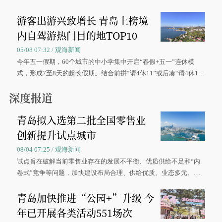
区、奋战在抢险一线的故事，得到众多读者点赞。
游客出游兴致增长 青岛上榜境
内自驾游热门目的地TOP10
05/08 07:32 / 观海新闻
今年五一假期，60个城市的中小学集中开启“春假+五一”连休模
式，形成7至8天的超长假期。结合前拼“请4休11”或后凑“请4休1
0”的拼假方案，带动游客出游兴致增长。
深度报道
青岛拟入选第二批全国零售业
创新提升试点城市
08/04 07:25 / 观海新闻
试点旨在破解当前零售业存在的发展不平衡、优质供给不足和“内
卷式”竞争等问题，加快建设布局合理、供给优质、业态多元、智
慧便捷、竞争有序的现代零售体系。
青岛加快推进“公园+”升级 今
年已开展各类活动551场次