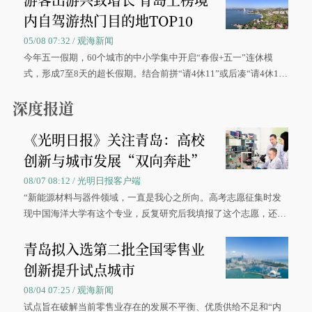
内自驾游热门目的地TOP10
05/08 07:32 / 观海新闻
今年五一假期，60个城市的中小学集中开启“春假+五一”连休模
式，形成7至8天的超长假期。结合前拼“请4休11”或后凑“请4休1
0”的拼假方案，带动游客出游兴致增长。
深度报道
《光明日报》关注青岛：高校
创新与城市发展“双向奔赴”
08/07 08:12 / 光明日报客户端
“新能源材料与器件领域，一直是我心之所向。高考志愿征集时发
现中国海洋大学有这个专业，反复研究后我填报了这个志愿，还真
被录取了。”今年7月，来自山西的学子郝君豪，如愿收到中国海洋
青岛拟入选第二批全国零售业
大学材料科学与工程学院材料类专业的录取通知书。
创新提升试点城市
08/04 07:25 / 观海新闻
试点旨在破解当前零售业存在的发展不平衡、优质供给不足和“内