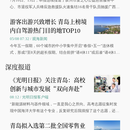
7月10日、13日，本报连续报道了胶州市爱之心公益慈善服务中
心、市退役军人兵锋应急救援队火速集结16名骨干队员驰援广西灾
区、奋战在抢险一线的故事，得到众多读者点赞。
游客出游兴致增长 青岛上榜境
内自驾游热门目的地TOP10
05/08 07:32 / 观海新闻
今年五一假期，60个城市的中小学集中开启“春假+五一”连休模
式，形成7至8天的超长假期。结合前拼“请4休11”或后凑“请4休1
0”的拼假方案，带动游客出游兴致增长。
深度报道
《光明日报》关注青岛：高校
创新与城市发展“双向奔赴”
08:12 / 光明日报客户端
“新能源材料与器件领域，一直是我心之所向。高考志愿征集时发
现中国海洋大学有这个专业，反复研究后我填报了这个志愿，还真
被录取了。”今年7月，来自山西的学子郝君豪，如愿收到中国海洋
青岛拟入选第二批全国零售业
大学材料科学与工程学院材料类专业的录取通知书。