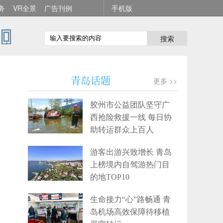
务
VR全景
广告刊例
手机版
搜索
青岛话题
更多 >>
胶州市公益团队坚守广
西抢险救援一线 每日协
助转运群众上百人
游客出游兴致增长 青岛
上榜境内自驾游热门目
的地TOP10
生命接力“心”路畅通 青
岛机场高效保障待移植