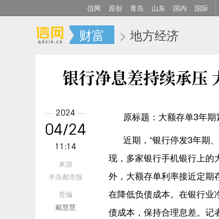
信网
原创
青岛
山东
国内
国际
财富
>
地方经济
银行净息差持续承压 
2024
原标题：大额存单3年期
04/24
近期，“银行停发3年期
11:14
现，多家银行手机银行上的
· 来源 ·
外，大额存单利率接近定期
半岛都市报
在降低负债成本。在银行业
· 责编 ·
戴慧慧
债成本，保持合理息差。记