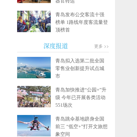
器官转运
青岛发布公交客流十强
榜单 1路线年度客流量登
顶榜首
深度报道
更多 >>
青岛拟入选第二批全国
零售业创新提升试点城
市
青岛加快推进“公园+”升
级 今年已开展各类活动
551场次
青岛跳伞基地跻身全国
前三 “低空+”打开文旅想
象空间