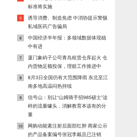
标准将实施
诱导消费、制造焦虑 中消协提示警惕
5
私域医药广告骗局
中国经济半年报：多领域数据体现稳
6
中有进
厦门象屿子公司青岛租赁仓库起火 仓
7
内货物足额投保，理赔工作推进中
8月3日全国仍有大范围降雨 东北至江
8
南多地高温闷热持续
信号山：别让“山姆骑手招985硕士”这
9
样的流量噱头，消解教育本该有的分
量
网购动能素注射后面部红肿 商家公示
10
的产品备案编号张冠李戴且已注销