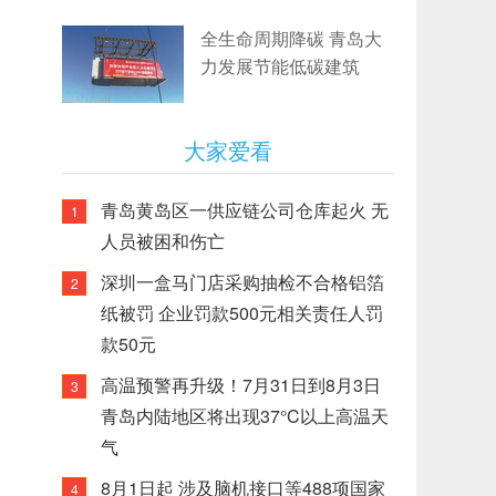
全生命周期降碳 青岛大
力发展节能低碳建筑
大家爱看
青岛黄岛区一供应链公司仓库起火 无
1
人员被困和伤亡
深圳一盒马门店采购抽检不合格铝箔
2
纸被罚 企业罚款500元相关责任人罚
款50元
高温预警再升级！7月31日到8月3日
3
青岛内陆地区将出现37°C以上高温天
气
8月1日起 涉及脑机接口等488项国家
4