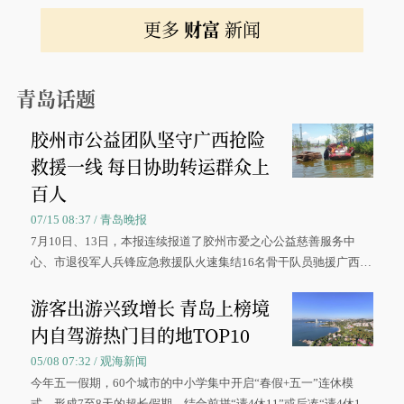
更多
财富
新闻
青岛话题
胶州市公益团队坚守广西抢险
救援一线 每日协助转运群众上
百人
07/15 08:37 / 青岛晚报
7月10日、13日，本报连续报道了胶州市爱之心公益慈善服务中
心、市退役军人兵锋应急救援队火速集结16名骨干队员驰援广西灾
区、奋战在抢险一线的故事，得到众多读者点赞。
游客出游兴致增长 青岛上榜境
内自驾游热门目的地TOP10
05/08 07:32 / 观海新闻
今年五一假期，60个城市的中小学集中开启“春假+五一”连休模
式，形成7至8天的超长假期。结合前拼“请4休11”或后凑“请4休1