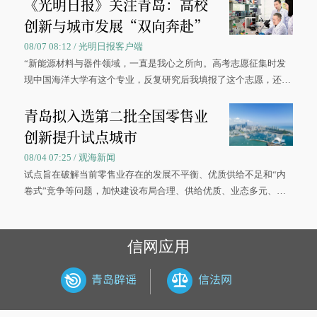
《光明日报》关注青岛：高校
创新与城市发展“双向奔赴”
08/07 08:12 / 光明日报客户端
“新能源材料与器件领域，一直是我心之所向。高考志愿征集时发
现中国海洋大学有这个专业，反复研究后我填报了这个志愿，还真
被录取了。”今年7月，来自山西的学子郝君豪，如愿收到中国海洋
青岛拟入选第二批全国零售业
大学材料科学与工程学院材料类专业的录取通知书。
创新提升试点城市
08/04 07:25 / 观海新闻
试点旨在破解当前零售业存在的发展不平衡、优质供给不足和“内
卷式”竞争等问题，加快建设布局合理、供给优质、业态多元、智
慧便捷、竞争有序的现代零售体系。
信网应用