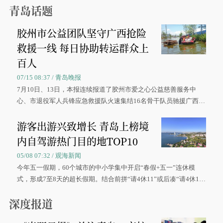
青岛话题
胶州市公益团队坚守广西抢险
救援一线 每日协助转运群众上
百人
07/15 08:37 / 青岛晚报
7月10日、13日，本报连续报道了胶州市爱之心公益慈善服务中
心、市退役军人兵锋应急救援队火速集结16名骨干队员驰援广西灾
区、奋战在抢险一线的故事，得到众多读者点赞。
游客出游兴致增长 青岛上榜境
内自驾游热门目的地TOP10
05/08 07:32 / 观海新闻
今年五一假期，60个城市的中小学集中开启“春假+五一”连休模
式，形成7至8天的超长假期。结合前拼“请4休11”或后凑“请4休1
0”的拼假方案，带动游客出游兴致增长。
深度报道