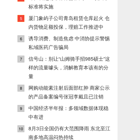
标准将实施
厦门象屿子公司青岛租赁仓库起火 仓
5
内货物足额投保，理赔工作推进中
诱导消费、制造焦虑 中消协提示警惕
6
私域医药广告骗局
信号山：别让“山姆骑手招985硕士”这
7
样的流量噱头，消解教育本该有的分
量
网购动能素注射后面部红肿 商家公示
8
的产品备案编号张冠李戴且已注销
中国经济半年报：多领域数据体现稳
9
中有进
8月3日全国仍有大范围降雨 东北至江
10
南多地高温闷热持续