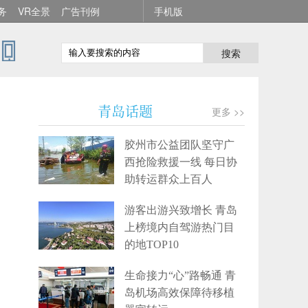
务
VR全景
广告刊例
手机版
搜索
青岛话题
更多 >>
胶州市公益团队坚守广
西抢险救援一线 每日协
助转运群众上百人
游客出游兴致增长 青岛
上榜境内自驾游热门目
的地TOP10
生命接力“心”路畅通 青
岛机场高效保障待移植