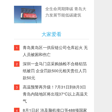
全生命周期降碳 青岛大
力发展节能低碳建筑
大家爱看
青岛黄岛区一供应链公司仓库起火 无
1
人员被困和伤亡
深圳一盒马门店采购抽检不合格铝箔
2
纸被罚 企业罚款500元相关责任人罚
款50元
高温预警再升级！7月31日到8月3日
3
青岛内陆地区将出现37°C以上高温天
气
8月1日起 涉及脑机接口等488项国家
4