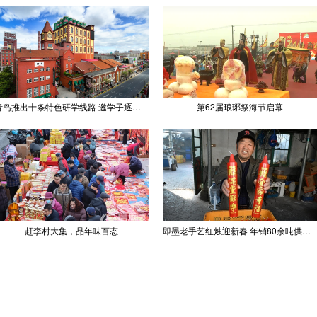
青岛推出十条特色研学线路 邀学子逐梦深蓝探知山海
第62届琅琊祭海节启幕
赶李村大集，品年味百态
即墨老手艺红烛迎新春 年销80余吨供不应求