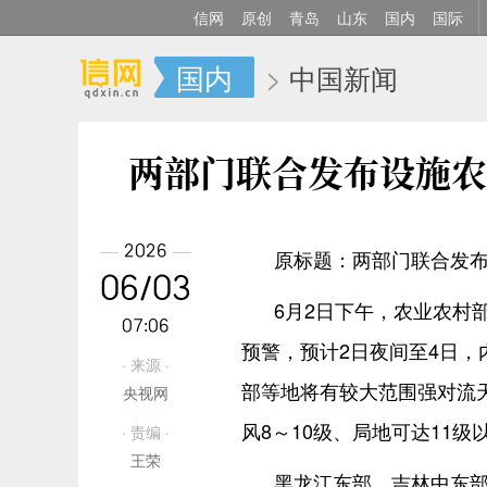
信网
原创
青岛
山东
国内
国际
国内
>
中国新闻
两部门联合发布设施农
2026
原标题：两部门联合发
06/03
6月2日下午，农业农村
07:06
预警，预计2日夜间至4日
· 来源 ·
部等地将有较大范围强对流
央视网
风8～10级、局地可达11
· 责编 ·
王荣
黑龙江东部、吉林中东