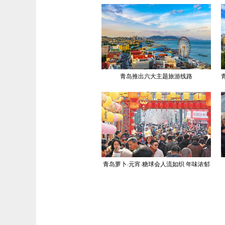
青岛推出六大主题旅游线路
青岛萝卜·元宵·糖球会人流如织 年味浓郁