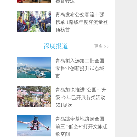
器官转运
青岛发布公交客流十强
榜单 1路线年度客流量登
顶榜首
深度报道
更多 >>
青岛拟入选第二批全国
零售业创新提升试点城
市
青岛加快推进“公园+”升
级 今年已开展各类活动
551场次
青岛跳伞基地跻身全国
前三 “低空+”打开文旅想
象空间