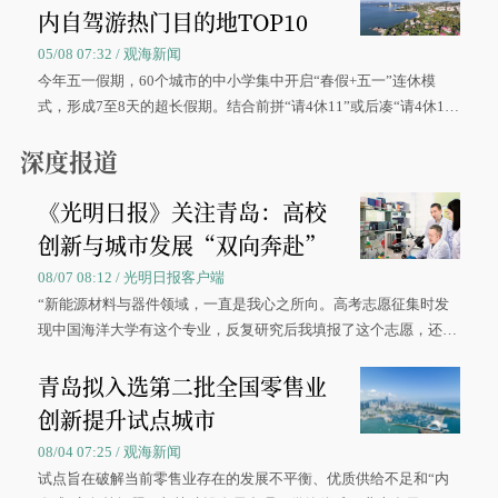
内自驾游热门目的地TOP10
05/08 07:32 / 观海新闻
今年五一假期，60个城市的中小学集中开启“春假+五一”连休模
式，形成7至8天的超长假期。结合前拼“请4休11”或后凑“请4休1
0”的拼假方案，带动游客出游兴致增长。
深度报道
《光明日报》关注青岛：高校
创新与城市发展“双向奔赴”
08/07 08:12 / 光明日报客户端
“新能源材料与器件领域，一直是我心之所向。高考志愿征集时发
现中国海洋大学有这个专业，反复研究后我填报了这个志愿，还真
被录取了。”今年7月，来自山西的学子郝君豪，如愿收到中国海洋
青岛拟入选第二批全国零售业
大学材料科学与工程学院材料类专业的录取通知书。
创新提升试点城市
08/04 07:25 / 观海新闻
试点旨在破解当前零售业存在的发展不平衡、优质供给不足和“内