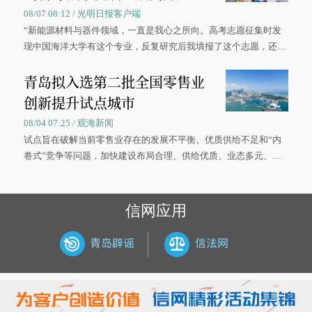
08/07 08:12 / 光明日报客户端
“新能源材料与器件领域，一直是我心之所向。高考志愿征集时发
现中国海洋大学有这个专业，反复研究后我填报了这个志愿，还真
被录取了。”今年7月，来自山西的学子郝君豪，如愿收到中国海洋
青岛拟入选第二批全国零售业
大学材料科学与工程学院材料类专业的录取通知书。
创新提升试点城市
08/04 07:25 / 观海新闻
试点旨在破解当前零售业存在的发展不平衡、优质供给不足和“内
卷式”竞争等问题，加快建设布局合理、供给优质、业态多元、智
慧便捷、竞争有序的现代零售体系。
信网应用