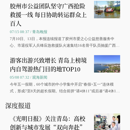
胶州市公益团队坚守广西抢险
救援一线 每日协助转运群众上
百人
07/15 08:37 / 青岛晚报
7月10日、13日，本报连续报道了胶州市爱之心公益慈善服务中
心、市退役军人兵锋应急救援队火速集结16名骨干队员驰援广西灾
区、奋战在抢险一线的故事，得到众多读者点赞。
游客出游兴致增长 青岛上榜境
内自驾游热门目的地TOP10
05/08 07:32 / 观海新闻
今年五一假期，60个城市的中小学集中开启“春假+五一”连休模
式，形成7至8天的超长假期。结合前拼“请4休11”或后凑“请4休1
0”的拼假方案，带动游客出游兴致增长。
深度报道
《光明日报》关注青岛：高校
创新与城市发展“双向奔赴”