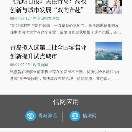
《光明日报》关注青岛：高校
创新与城市发展“双向奔赴”
08/07 08:12 / 光明日报客户端
“新能源材料与器件领域，一直是我心之所向。高考志愿征集时发
现中国海洋大学有这个专业，反复研究后我填报了这个志愿，还真
被录取了。”今年7月，来自山西的学子郝君豪，如愿收到中国海洋
青岛拟入选第二批全国零售业
大学材料科学与工程学院材料类专业的录取通知书。
创新提升试点城市
08/04 07:25 / 观海新闻
试点旨在破解当前零售业存在的发展不平衡、优质供给不足和“内
卷式”竞争等问题，加快建设布局合理、供给优质、业态多元、智
慧便捷、竞争有序的现代零售体系。
信网应用