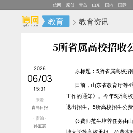
信网
原创
青岛
山东
国内
国际
教育
>
教育资讯
5所省属高校招收
2026
原标题：5所省属高校招
06/03
日前，山东省教育厅等4
15:31
工作的通知》。今年5所高
· 来源 ·
退出招生。5所高校招生公
青岛日报
· 责编 ·
公费师范生培养任务由
孙宝震
城大学等高校承担。公费本