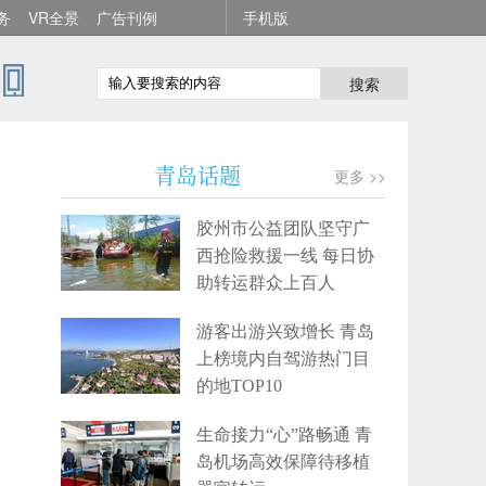
务
VR全景
广告刊例
手机版
搜索
青岛话题
更多 >>
胶州市公益团队坚守广
西抢险救援一线 每日协
助转运群众上百人
游客出游兴致增长 青岛
上榜境内自驾游热门目
的地TOP10
生命接力“心”路畅通 青
岛机场高效保障待移植