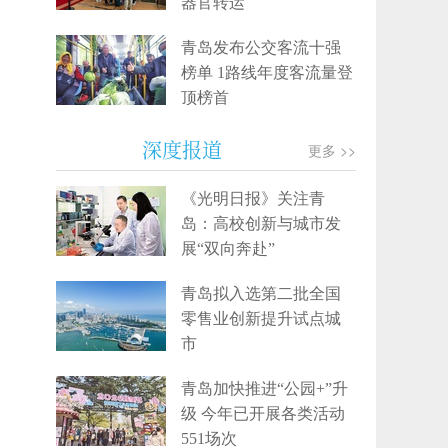
器官转运
青岛发布公交客流十强
榜单 1路线年度客流量登
顶榜首
深度报道
更多 >>
《光明日报》关注青
岛：高校创新与城市发
展“双向奔赴”
青岛拟入选第二批全国
零售业创新提升试点城
市
青岛加快推进“公园+”升
级 今年已开展各类活动
551场次