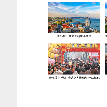
青岛推出六大主题旅游线路
青岛萝卜·元宵·糖球会人流如织 年味浓郁