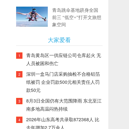
青岛跳伞基地跻身全国
前三 “低空+”打开文旅想
象空间
大家爱看
青岛黄岛区一供应链公司仓库起火 无
1
人员被困和伤亡
深圳一盒马门店采购抽检不合格铝箔
2
纸被罚 企业罚款500元相关责任人罚
款50元
8月3日全国仍有大范围降雨 东北至江
3
南多地高温闷热持续
2026年山东高考共录取872368人 比
4
去年增加2.7万余人