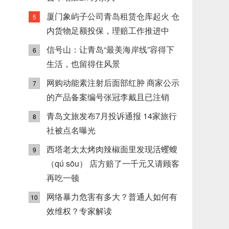
厦门象屿子公司青岛租赁仓库起火 仓
5
内货物足额投保，理赔工作推进中
信号山：让青岛“最美海岸线”容得下
6
生活，也留得住风景
网购动能素注射后面部红肿 商家公示
7
的产品备案编号张冠李戴且已注销
青岛文旅发布7月投诉通报 14家旅行
8
社被点名曝光
西塔老太太烤肉辣椒面里发现活蠼螋
9
（qú sōu） 店方赔了一千元又请顾客
再吃一顿
网络暴力危害有多大？普通人如何有
10
效维权？专家解读