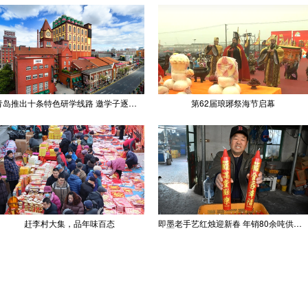
青岛推出十条特色研学线路 邀学子逐梦深蓝探知山海
第62届琅琊祭海节启幕
赶李村大集，品年味百态
即墨老手艺红烛迎新春 年销80余吨供不应求