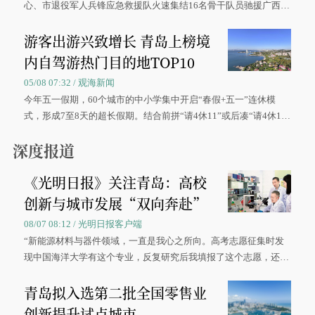
心、市退役军人兵锋应急救援队火速集结16名骨干队员驰援广西灾
区、奋战在抢险一线的故事，得到众多读者点赞。
游客出游兴致增长 青岛上榜境
内自驾游热门目的地TOP10
05/08 07:32 / 观海新闻
今年五一假期，60个城市的中小学集中开启“春假+五一”连休模
式，形成7至8天的超长假期。结合前拼“请4休11”或后凑“请4休1
0”的拼假方案，带动游客出游兴致增长。
深度报道
《光明日报》关注青岛：高校
创新与城市发展“双向奔赴”
08/07 08:12 / 光明日报客户端
“新能源材料与器件领域，一直是我心之所向。高考志愿征集时发
现中国海洋大学有这个专业，反复研究后我填报了这个志愿，还真
被录取了。”今年7月，来自山西的学子郝君豪，如愿收到中国海洋
青岛拟入选第二批全国零售业
大学材料科学与工程学院材料类专业的录取通知书。
创新提升试点城市