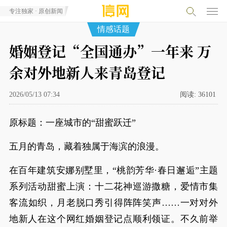
专注独家 · 原创新闻
情感话题
婚姻登记“全国通办”一年来 万
余对外地新人来青岛登记
2026/05/13 07:34
阅读:
36101
原标题：一座城市的“甜蜜跃迁”
五月的青岛，藏着独属于海滨的浪漫。
在百年建筑安娜别墅里，“桃韵芳华·春日邂逅”主题
系列活动甜蜜上演：十二花神巡游撒糖，爱情市集
客流如织，月老脱口秀引得阵阵笑声……一对对外
地新人在这个网红婚姻登记点顺利领证。不久前举