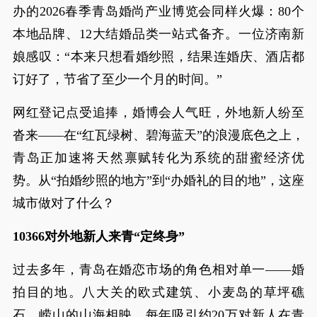
办的2026春季青岛婚尚产业博览会同样火爆：80个
本地品牌、12大结婚品类一站式备齐。一位济南新
娘感叹：“本来只想看婚纱照，结果连婚庆、酒店都
订好了，节省了至少一个月的时间。”
网红登记点受追捧，婚博会人气旺，外地新人纷至
沓来——在“红瓦绿树、碧海蓝天”的浪漫底色之上，
青岛正加速将天然禀赋转化为系统的甜蜜经济优
势。从“拍婚纱照的地方”到“办婚礼的目的地”，这座
城市做对了什么？
10366对外地新人来青“定终身”
过去多年，青岛在婚恋市场的角色相对单一——婚
拍目的地。八大关的欧式建筑、小麦岛的草坪礁
石、崂山的山海相映，每年吸引约20万对新人在青