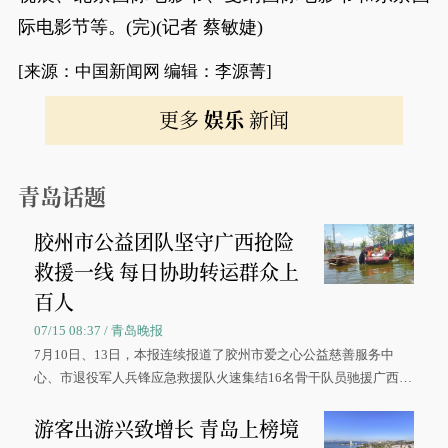
际电影节等。(完)(记者 蔡敏婕)
[来源：中国新闻网 编辑：李源菁]
更多
娱乐
新闻
青岛话题
胶州市公益团队坚守广西抢险
救援一线 每日协助转运群众上
百人
07/15 08:37 / 青岛晚报
7月10日、13日，本报连续报道了胶州市爱之心公益慈善服务中
心、市退役军人兵锋应急救援队火速集结16名骨干队员驰援广西灾
区、奋战在抢险一线的故事，得到众多读者点赞。
游客出游兴致增长 青岛上榜境