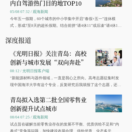
内自驾游热门目的地TOP10
05/08 07:32 / 观海新闻
今年五一假期，60个城市的中小学集中开启“春假+五一”连休模
式，形成7至8天的超长假期。结合前拼“请4休11”或后凑“请4休1
0”的拼假方案，带动游客出游兴致增长。
深度报道
《光明日报》关注青岛：高校
创新与城市发展“双向奔赴”
08:12 / 光明日报客户端
“新能源材料与器件领域，一直是我心之所向。高考志愿征集时发
现中国海洋大学有这个专业，反复研究后我填报了这个志愿，还真
被录取了。”今年7月，来自山西的学子郝君豪，如愿收到中国海洋
青岛拟入选第二批全国零售业
大学材料科学与工程学院材料类专业的录取通知书。
创新提升试点城市
08/04 07:25 / 观海新闻
试点旨在破解当前零售业存在的发展不平衡、优质供给不足和“内
卷式”竞争等问题，加快建设布局合理、供给优质、业态多元、智