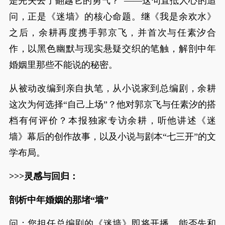
是先失去了翻越它的勇气？”——这句直抵人心的追
问，正是《迷墙》的核心命题。继《我是余欢水》
之后，余耕再度携手郭京飞，并首次与任素汐合
作，以黑色幽默与现实悬疑交织的笔触，解剖中年
婚姻里那些不能说的秘密。
从被动改编到亲自执笔，从小说家到总编剧，余耕
这次为何选择“自己上场”？他对郭京飞与任素汐的搭
档有何评价？本报独家专访余耕，听他讲述《迷
墙》幕后的创作故事，以及小说与剧本“七三开”的文
学布局。
>>>灵感与回归：
剖析中年婚姻的那堵“墙”
问：您担任总编剧的《迷墙》即将开播，能否先和