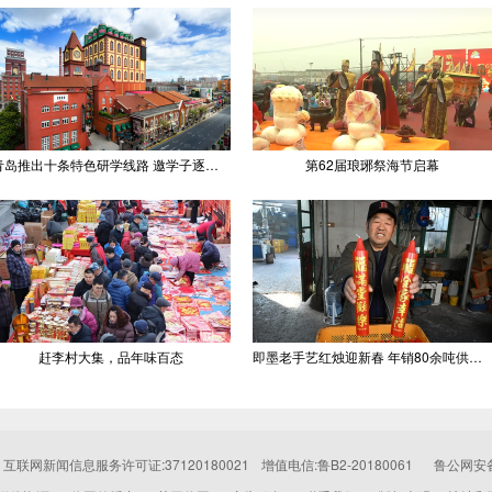
青岛推出十条特色研学线路 邀学子逐梦深蓝探知山海
第62届琅琊祭海节启幕
赶李村大集，品年味百态
即墨老手艺红烛迎新春 年销80余吨供不应求
互联网新闻信息服务许可证:37120180021
增值电信:鲁B2-20180061
鲁公网安备: