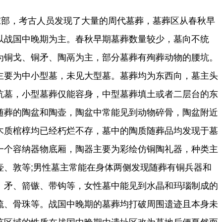
东部，考古人员发现了大量的周代墓葬，墓葬区从春秋早
以战国中晚期为主。春秋早期墓葬数量较少，墓向不统
为铜戈、铜矛、陶鬲为主，部分墓葬有殉葬动物的腰坑。
主要为中小型墓，未见大型墓。墓葬均为东西向，墓主头
坑墓，小型墓葬仅能容身，中型墓葬填土或者二层台的东
随葬的陶盆和陶壶，陶盆中常能见到动物碎骨，陶盆附近
木质棺椁均已经朽烂不存，墓中的陶质随葬品均发现于墓
一个容纳器物底厢，陶器主要为彩绘仿铜陶礼器，种类主
壶、敦等;男性墓主常能在身体两侧发现随葬有铜兵器和
、矛、箭镞、带钩等，女性墓中能见到水晶和玛瑙制成的
梳、骨珠等。战国中晚期的墓葬均打破周围遗迹且本身未
该区域的性质在战国中晚期由遗址区改为墓地后便戛然而