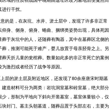
其进行干扰。
注意的是，在灰坑、水井、淤土层中，发现了许多非正常
以仰身、侧身、俯身、蜷曲、捆绑类姿势出现，具体死因
量葬于灰坑中的人，还随葬有陶器，其中在墓葬区北侧的
子葬，推测可能死于难产，婴儿放置于母亲胫骨之上。另
埋葬夭折儿童的瓮棺葬。数量如此多的非正常死亡的案例
较为激烈或者经历了战争等原因。
上层的淤土层及附近地区，还发现了80余座唐宋时期墓
、建造材料可分为两类：岩坑洞室墓和砖室墓，绝大部分
很少，形制为平地向下斜向开凿墓室，墓室体量较小，仅
石块封门。墓主头朝墓道，随葬品置于头部左右，主要为