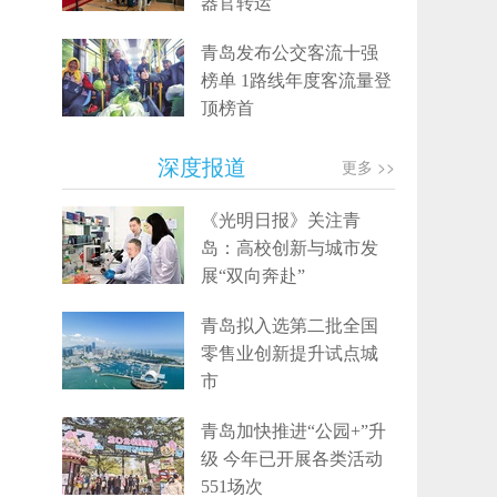
器官转运
青岛发布公交客流十强
榜单 1路线年度客流量登
顶榜首
深度报道
更多 >>
《光明日报》关注青
岛：高校创新与城市发
展“双向奔赴”
青岛拟入选第二批全国
零售业创新提升试点城
市
青岛加快推进“公园+”升
级 今年已开展各类活动
551场次