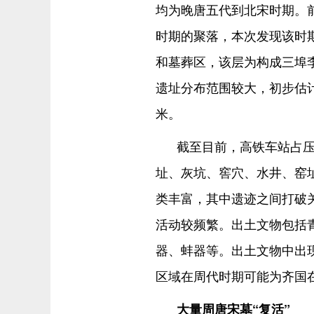
均为晚唐五代到北宋时期。
时期的聚落，本次发现该时
和墓葬区，该层为构成三埠
遗址分布范围较大，初步估计
米。
截至目前，高铁车站占压
址、灰坑、窖穴、水井、窑
类丰富，其中遗迹之间打破
活动较频繁。出土文物包括
器、蚌器等。出土文物中出
区域在周代时期可能为齐国
大量周唐宋墓“复活”