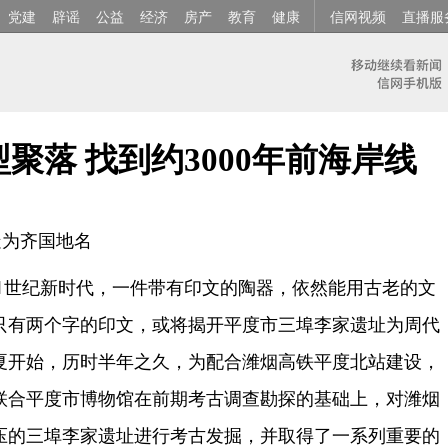
党建
辟谣
公益
经济
房产
教育
健康
信网视频
直播服
聚落 找到约3000年前海岸线
疑为齐国地名
1世纪新时代，一件带有印文的陶器，依然能用古老的文
只有两个字的印文，或将揭开平度市三埠李家遗址为周代
夏开始，历时半年之久，为配合潍烟高铁平度北站建设，
联合平度市博物馆在前期考古调查勘探的基础上，对潍烟
压的三埠李家遗址进行考古发掘，并取得了一系列重要的