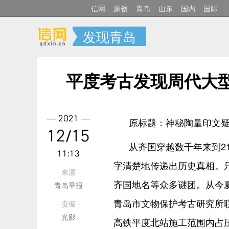
信网
原创
青岛
山东
国内
国际
发现青岛
平度考古发现周代大型
2021
原标题：神秘陶量印文
12/15
从齐国穿越数千年来到2
11:13
字清楚地传递出历史真相。
· 来源 ·
齐国地名等众多谜团。从今
青岛早报
青岛市文物保护考古研究所
· 责编 ·
光影
高铁平度北站施工范围内占