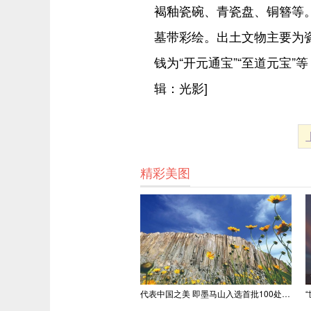
褐釉瓷碗、青瓷盘、铜簪等
墓带彩绘。出土文物主要为
钱为“开元通宝”“至道元宝
辑：光影]
精彩美图
代表中国之美 即墨马山入选首批100处“美丽中国打卡点”