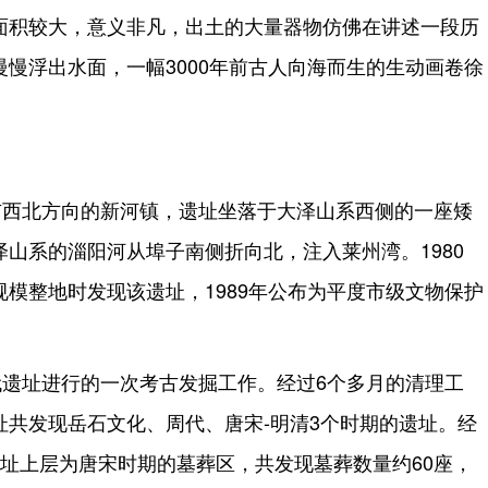
面积较大，意义非凡，出土的大量器物仿佛在讲述一段历
慢浮出水面，一幅3000年前古人向海而生的生动画卷徐
市西北方向的新河镇，遗址坐落于大泽山系西侧的一座矮
山系的淄阳河从埠子南侧折向北，注入莱州湾。1980
模整地时发现该遗址，1989年公布为平度市级文物保护
遗址进行的一次考古发掘工作。经过6个多月的清理工
址共发现岳石文化、周代、唐宋-明清3个时期的遗址。经
址上层为唐宋时期的墓葬区，共发现墓葬数量约60座，