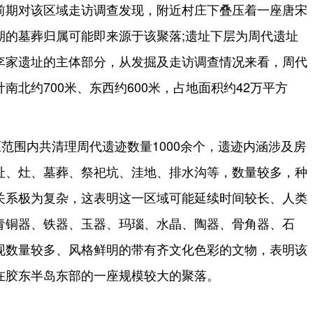
前期对该区域走访调查发现，附近村庄下叠压着一座唐宋
期的墓葬归属可能即来源于该聚落;遗址下层为周代遗址
李家遗址的主体部分，从发掘及走访调查情况来看，周代
南北约700米、东西约600米，占地面积约42万平方
范围内共清理周代遗迹数量1000余个，遗迹内涵涉及房
址、灶、墓葬、祭祀坑、洼地、排水沟等，数量较多，种
关系极为复杂，这表明这一区域可能延续时间较长、人类
青铜器、铁器、玉器、玛瑙、水晶、陶器、骨角器、石
现数量较多、风格鲜明的带有齐文化色彩的文物，表明该
在胶东半岛东部的一座规模较大的聚落。