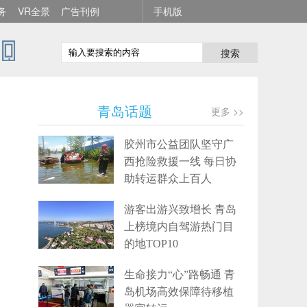
务
VR全景
广告刊例
手机版
搜索
青岛话题
更多 >>
胶州市公益团队坚守广
西抢险救援一线 每日协
助转运群众上百人
游客出游兴致增长 青岛
上榜境内自驾游热门目
的地TOP10
生命接力“心”路畅通 青
岛机场高效保障待移植