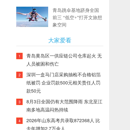
青岛跳伞基地跻身全国
前三 “低空+”打开文旅想
象空间
大家爱看
青岛黄岛区一供应链公司仓库起火 无
1
人员被困和伤亡
深圳一盒马门店采购抽检不合格铝箔
2
纸被罚 企业罚款500元相关责任人罚
款50元
8月3日全国仍有大范围降雨 东北至江
3
南多地高温闷热持续
2026年山东高考共录取872368人 比
4
去年增加2.7万余人