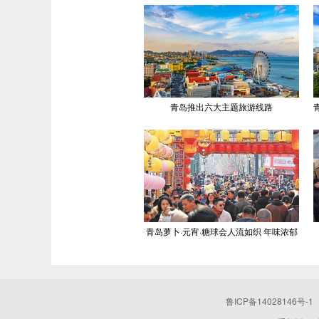
青岛推出六大主题旅游线路
青岛萝卜·元宵·糖球会人流如织 年味浓郁
鲁ICP备14028146号-1