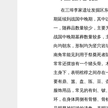
在三埠李家遗址发掘区
期延续到战国中晚期，其中
一，随葬品数量较少，主要
战国中晚期墓葬数量较多，
向均朝东，形制均为竖穴岩
南角常能见到用于祭奠死者
常常还摆放有一个猪头骨。
主身下，表明棺椁之间存在
要有鼎、簋、盘、匜、豆、
服饰用品，常见的有剑、铍
环，在身体两侧有骨簪、骨
见明显被打破的迹象，表明