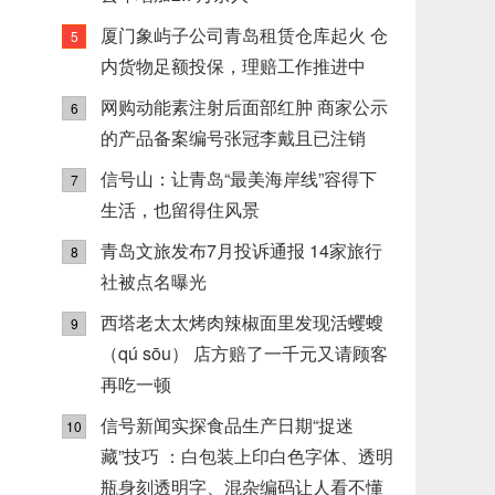
厦门象屿子公司青岛租赁仓库起火 仓
5
内货物足额投保，理赔工作推进中
网购动能素注射后面部红肿 商家公示
6
的产品备案编号张冠李戴且已注销
信号山：让青岛“最美海岸线”容得下
7
生活，也留得住风景
青岛文旅发布7月投诉通报 14家旅行
8
社被点名曝光
西塔老太太烤肉辣椒面里发现活蠼螋
9
（qú sōu） 店方赔了一千元又请顾客
再吃一顿
信号新闻实探食品生产日期“捉迷
10
藏”技巧 ：白包装上印白色字体、透明
瓶身刻透明字、混杂编码让人看不懂