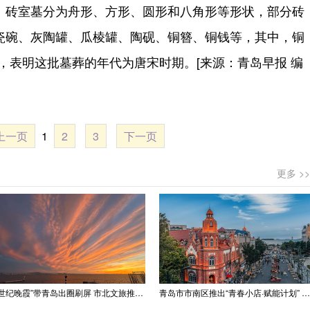
。砖室墓分为舟形、方形、圆形和八角形等形状，部分砖
瓷碗、灰陶罐、瓜棱罐、陶砚、铜簪、铜钱等，其中，铜
”等，表明这批墓葬的年代为唐宋时期。[来源：青岛早报 编
上一页
1
2
3
下一页
更多 >>
“世纪晚霞”带青岛出圈刷屏 市北文旅推出精品线路
青岛市市南区推出“青春小店·赋能计划” 聚满青岛温情