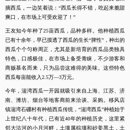
摘西瓜，一边笑着说：“西瓜长得不错，吃起来脆甜
爽口，在市场上可受欢迎了！”
王友知今年种了25亩西瓜，品种多样。他种植西瓜
已有十余年，早已摸透了西瓜的生长“脾性”，种出的
西瓜个个匀称周正，尤其是新培育的西瓜品类独具
特色，口感极佳，在市场上备受青睐，不少游客和
商贩慕名而来，只为品尝这难得的美味。这些特色
西瓜每亩能收入2.5万—3万元。
今年，湍湾西瓜一开园就吸引来自上海、江苏、济
南、潍坊、烟台等地客商前来洽谈、采购。移风店
镇湍湾石硼村有种植西瓜传统，“湍湾西瓜”种植始于
上世纪八十年代，已有近40年的种植历史，这里紧
邻大沽河的小月河畔，土壤属棕壤和砂姜黑土，土