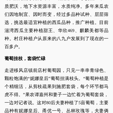
质肥沃，地下水资源丰富，水质纯净。多年来瓜农
们因地制宜、因时而变，经过多品种试种、层层筛
选，挑选最适宜种植的西瓜品种，推广种植。目前
湍湾西瓜主要种植甜王、华欣469、麒麟美都等品
种。村庄种植户从原来的八九户发展到了现在的一
百多户。
葡萄挂枝，套袋忙碌
走进移风店镇前店村葡萄园，只见一串串青绿色、
颗粒饱满的“妮娜皇后”葡萄挂满枝头。“葡萄种植是
个精细活，从剪枝疏果到施肥套袋，每个环节都马
虎不得。”果农谭嘉州和妻子一边忙着为葡萄套袋，
一边对记者说。这对80后夫妻种植了5亩葡萄，主要
品种有妮娜皇后、甬优一号、丛林玫瑰等，夫妻俩