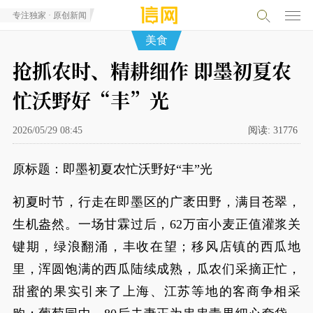
专注独家 · 原创新闻
美食
抢抓农时、精耕细作 即墨初夏农
忙沃野好“丰”光
2026/05/29 08:45
阅读:
31776
原标题：即墨初夏农忙沃野好“丰”光
初夏时节，行走在即墨区的广袤田野，满目苍翠，
生机盎然。一场甘霖过后，62万亩小麦正值灌浆关
键期，绿浪翻涌，丰收在望；移风店镇的西瓜地
里，浑圆饱满的西瓜陆续成熟，瓜农们采摘正忙，
甜蜜的果实引来了上海、江苏等地的客商争相采