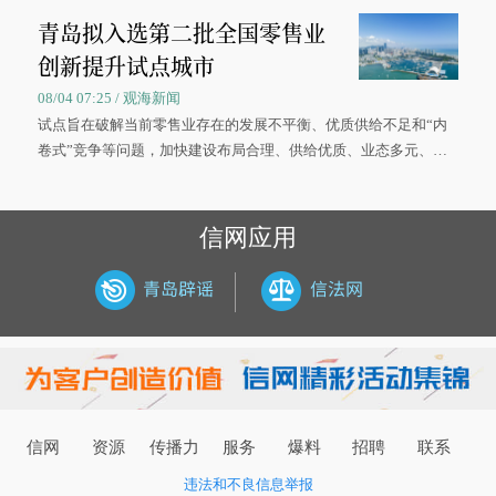
被录取了。”今年7月，来自山西的学子郝君豪，如愿收到中国海洋
青岛拟入选第二批全国零售业
大学材料科学与工程学院材料类专业的录取通知书。
创新提升试点城市
08/04 07:25 / 观海新闻
试点旨在破解当前零售业存在的发展不平衡、优质供给不足和“内
卷式”竞争等问题，加快建设布局合理、供给优质、业态多元、智
慧便捷、竞争有序的现代零售体系。
信网应用
信网
资源
传播力
服务
爆料
招聘
联系
违法和不良信息举报