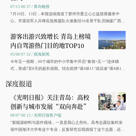
07/15 08:37 / 青岛晚报
7月10日、13日，本报连续报道了胶州市爱之心公益慈善服务中
心、市退役军人兵锋应急救援队火速集结16名骨干队员驰援广西灾
区、奋战在抢险一线的故事，得到众多读者点赞。
游客出游兴致增长 青岛上榜境
内自驾游热门目的地TOP10
05/08 07:32 / 观海新闻
今年五一假期，60个城市的中小学集中开启“春假+五一”连休模
式，形成7至8天的超长假期。结合前拼“请4休11”或后凑“请4休1
0”的拼假方案，带动游客出游兴致增长。
深度报道
《光明日报》关注青岛：高校
创新与城市发展“双向奔赴”
08/07 08:12 / 光明日报客户端
“新能源材料与器件领域，一直是我心之所向。高考志愿征集时发
现中国海洋大学有这个专业，反复研究后我填报了这个志愿，还真