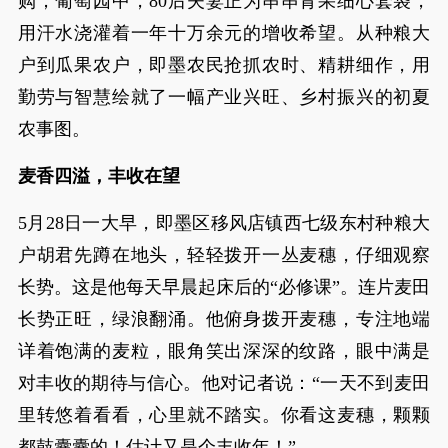
购；葡萄园中，80后夫妻正为串串青果细心套袋，
用汗水浇灌着一年十万余元的增收希望。从种粮大
户到瓜果农户，即墨农民抢抓农时、精耕细作，用
勤劳与智慧绘就了一幅产业兴旺、乡村振兴的初夏
农事图。
麦香四溢，丰收在望
5月28日一大早，即墨区移风店镇西七级东村种粮大
户胡君先蹲在地头，轻轻拨开一丛麦穗，仔细观察
长势。这是他每天早晨起床后的“必修课”。连片麦田
长势正旺，绿浪翻涌。他俯身拨开麦穗，专注地端
详着饱满的麦粒，眼角笑出深深的纹路，眼中满是
对丰收的期待与信心。他对记者说：“一天不到麦田
里转悠着看看，心里就不踏实。你看这麦穗，颗颗
都鼓囊囊的！估计又是个丰收年！”