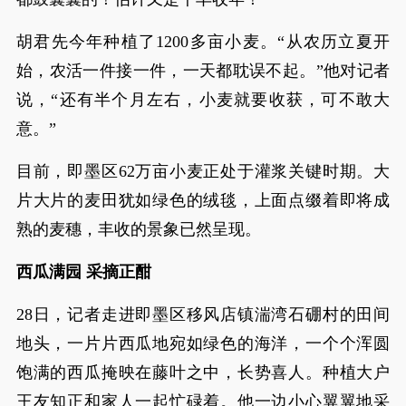
胡君先今年种植了1200多亩小麦。“从农历立夏开
始，农活一件接一件，一天都耽误不起。”他对记者
说，“还有半个月左右，小麦就要收获，可不敢大
意。”
目前，即墨区62万亩小麦正处于灌浆关键时期。大
片大片的麦田犹如绿色的绒毯，上面点缀着即将成
熟的麦穗，丰收的景象已然呈现。
西瓜满园 采摘正酣
28日，记者走进即墨区移风店镇湍湾石硼村的田间
地头，一片片西瓜地宛如绿色的海洋，一个个浑圆
饱满的西瓜掩映在藤叶之中，长势喜人。种植大户
王友知正和家人一起忙碌着。他一边小心翼翼地采