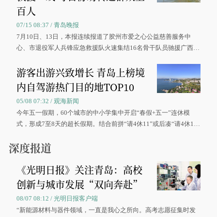
百人
07/15 08:37 / 青岛晚报
7月10日、13日，本报连续报道了胶州市爱之心公益慈善服务中
心、市退役军人兵锋应急救援队火速集结16名骨干队员驰援广西灾
区、奋战在抢险一线的故事，得到众多读者点赞。
游客出游兴致增长 青岛上榜境
内自驾游热门目的地TOP10
05/08 07:32 / 观海新闻
今年五一假期，60个城市的中小学集中开启“春假+五一”连休模
式，形成7至8天的超长假期。结合前拼“请4休11”或后凑“请4休1
0”的拼假方案，带动游客出游兴致增长。
深度报道
《光明日报》关注青岛：高校
创新与城市发展“双向奔赴”
08/07 08:12 / 光明日报客户端
“新能源材料与器件领域，一直是我心之所向。高考志愿征集时发