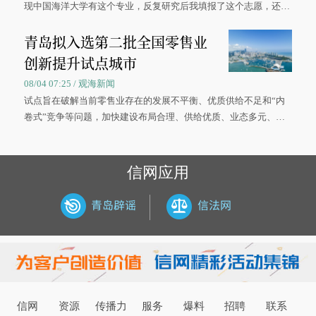
现中国海洋大学有这个专业，反复研究后我填报了这个志愿，还真
被录取了。”今年7月，来自山西的学子郝君豪，如愿收到中国海洋
青岛拟入选第二批全国零售业
大学材料科学与工程学院材料类专业的录取通知书。
创新提升试点城市
08/04 07:25 / 观海新闻
试点旨在破解当前零售业存在的发展不平衡、优质供给不足和“内
卷式”竞争等问题，加快建设布局合理、供给优质、业态多元、智
慧便捷、竞争有序的现代零售体系。
信网应用
信网
资源
传播力
服务
爆料
招聘
联系