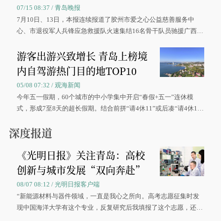
07/15 08:37 / 青岛晚报
7月10日、13日，本报连续报道了胶州市爱之心公益慈善服务中
心、市退役军人兵锋应急救援队火速集结16名骨干队员驰援广西灾
区、奋战在抢险一线的故事，得到众多读者点赞。
游客出游兴致增长 青岛上榜境
内自驾游热门目的地TOP10
05/08 07:32 / 观海新闻
今年五一假期，60个城市的中小学集中开启“春假+五一”连休模
式，形成7至8天的超长假期。结合前拼“请4休11”或后凑“请4休1
0”的拼假方案，带动游客出游兴致增长。
深度报道
《光明日报》关注青岛：高校
创新与城市发展“双向奔赴”
08/07 08:12 / 光明日报客户端
“新能源材料与器件领域，一直是我心之所向。高考志愿征集时发
现中国海洋大学有这个专业，反复研究后我填报了这个志愿，还真
被录取了。”今年7月，来自山西的学子郝君豪，如愿收到中国海洋