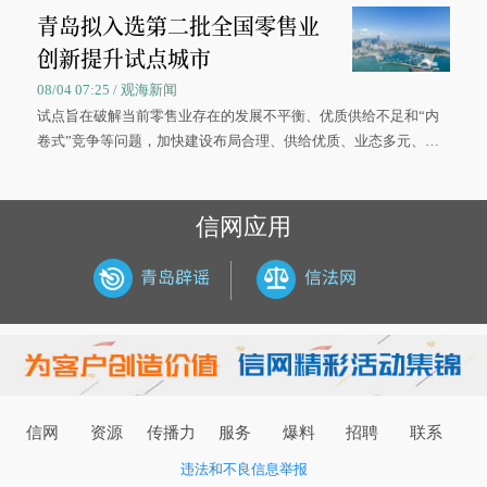
青岛拟入选第二批全国零售业
大学材料科学与工程学院材料类专业的录取通知书。
创新提升试点城市
08/04 07:25 / 观海新闻
试点旨在破解当前零售业存在的发展不平衡、优质供给不足和“内
卷式”竞争等问题，加快建设布局合理、供给优质、业态多元、智
慧便捷、竞争有序的现代零售体系。
信网应用
信网
资源
传播力
服务
爆料
招聘
联系
违法和不良信息举报