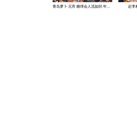
青岛萝卜·元宵·糖球会人流如织 年味浓郁
赶李