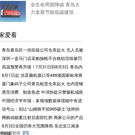
全生命周期降碳 青岛大
力发展节能低碳建筑
家爱看
青岛黄岛区一供应链公司仓库起火 无人员被
困和伤亡
深圳一盒马门店采购抽检不合格铝箔纸被罚
企业罚款500元相关责任人罚款50元
高温预警再升级！7月31日到8月3日 青岛内
陆地区将出现37°C以上高温天气
8月1日起 涉及脑机接口等488项国家标准将
实施
厦门象屿子公司青岛租赁仓库起火 仓内货物
足额投保，理赔工作推进中
诱导消费、制造焦虑 中消协提示警惕私域医
药广告骗局
中国经济半年报：多领域数据体现稳中有进
信号山：别让“山姆骑手招985硕士”这样的
流量噱头，消解教育本该有的分量
网购动能素注射后面部红肿 商家公示的产品
备案编号张冠李戴且已注销
8月3日全国仍有大范围降雨 东北至江南多
地高温闷热持续
手机版