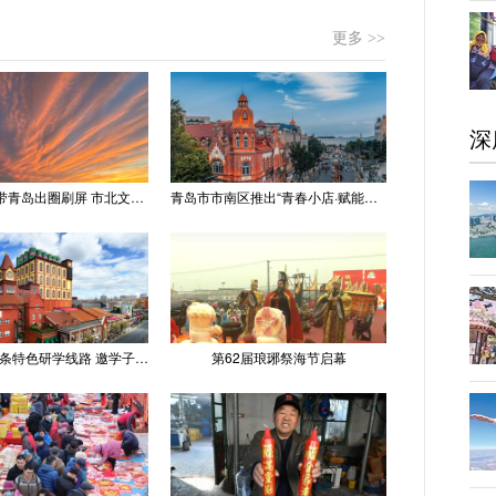
更多 >>
深
“世纪晚霞”带青岛出圈刷屏 市北文旅推出精品线路
青岛市市南区推出“青春小店·赋能计划” 聚满青岛温情
青岛推出十条特色研学线路 邀学子逐梦深蓝探知山海
第62届琅琊祭海节启幕