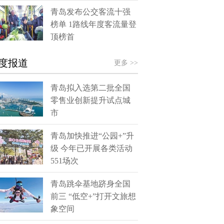
青岛发布公交客流十强
榜单 1路线年度客流量登
顶榜首
度报道
更多 >>
青岛拟入选第二批全国
零售业创新提升试点城
市
青岛加快推进“公园+”升
级 今年已开展各类活动
551场次
青岛跳伞基地跻身全国
前三 “低空+”打开文旅想
象空间