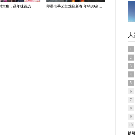
村大集，品年味百态
即墨老手艺红烛迎新春 年销80余吨供不应求
大
1
2
3
4
5
6
7
8
9
10
信网