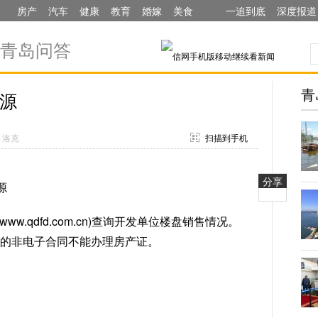
房产
汽车
健康
教育
婚嫁
美食
一追到底
深度报道
青岛问答
青
源
：洛克
扫描到手机
分享
源
qdfd.com.cn)查询开发单位楼盘销售情况。
质的非电子合同不能办理房产证。