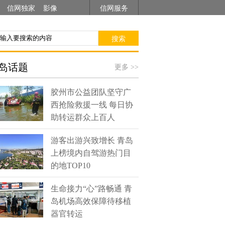
信网独家
影像
信网服务
搜索
岛话题
更多 >>
胶州市公益团队坚守广
西抢险救援一线 每日协
助转运群众上百人
游客出游兴致增长 青岛
上榜境内自驾游热门目
的地TOP10
生命接力“心”路畅通 青
岛机场高效保障待移植
器官转运