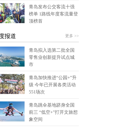
青岛发布公交客流十强
榜单 1路线年度客流量登
顶榜首
度报道
更多 >>
青岛拟入选第二批全国
零售业创新提升试点城
市
青岛加快推进“公园+”升
级 今年已开展各类活动
551场次
青岛跳伞基地跻身全国
前三 “低空+”打开文旅想
象空间