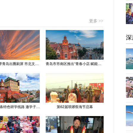
更多 >>
深
“世纪晚霞”带青岛出圈刷屏 市北文旅推出精品线路
青岛市市南区推出“青春小店·赋能计划” 聚满青岛温情
青岛推出十条特色研学线路 邀学子逐梦深蓝探知山海
第62届琅琊祭海节启幕