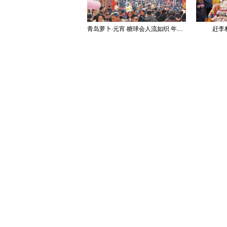
青岛萝卜·元宵·糖球会人流如织 年味浓郁
赶李