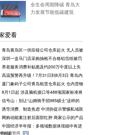
全生命周期降碳 青岛大
力发展节能低碳建筑
家爱看
青岛黄岛区一供应链公司仓库起火 无人员被
困和伤亡
深圳一盒马门店采购抽检不合格铝箔纸被罚
企业罚款500元相关责任人罚款50元
养老服务消费补贴惠及约200万中度以上失
能老年人
高温预警再升级！7月31日到8月3日 青岛内
陆地区将出现37°C以上高温天气
厦门象屿子公司青岛租赁仓库起火 仓内货物
足额投保，理赔工作推进中
8月1日起 涉及脑机接口等488项国家标准将
实施
信号山：别让“山姆骑手招985硕士”这样的
流量噱头，消解教育本该有的分量
诱导消费、制造焦虑 中消协提示警惕私域医
药广告骗局
网购动能素注射后面部红肿 商家公示的产品
备案编号张冠李戴且已注销
中国经济半年报：多领域数据体现稳中有进
手机版