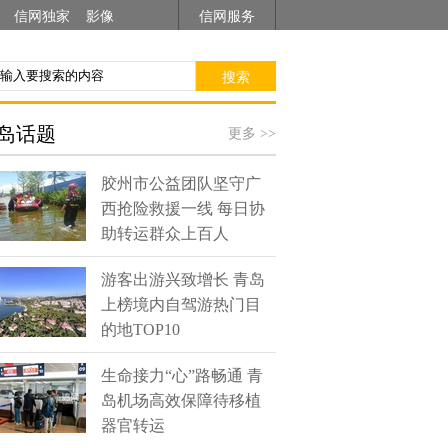
信网独家
影像
信网服务
搜索
岛话题
更多 >>
胶州市公益团队坚守广
西抢险救援一线 每日协
助转运群众上百人
游客出游兴致增长 青岛
上榜境内自驾游热门目
的地TOP10
生命接力“心”路畅通 青
岛机场高效保障待移植
器官转运