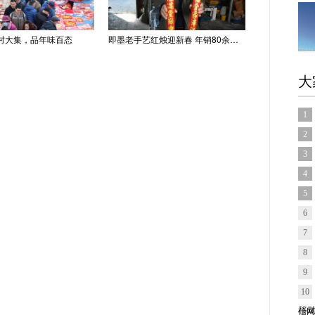
村大集，品年味百态
即墨老手艺红烛迎新春 年销80余吨供不应求
大
1
2
3
4
5
6
7
8
9
10
信网