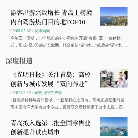
区、奋战在抢险一线的故事，得到众多读者点赞。
游客出游兴致增长 青岛上榜境
内自驾游热门目的地TOP10
05/08 07:32 / 观海新闻
今年五一假期，60个城市的中小学集中开启“春假+五一”连休模
式，形成7至8天的超长假期。结合前拼“请4休11”或后凑“请4休1
0”的拼假方案，带动游客出游兴致增长。
深度报道
《光明日报》关注青岛：高校
创新与城市发展“双向奔赴”
08/07 08:12 / 光明日报客户端
“新能源材料与器件领域，一直是我心之所向。高考志愿征集时发
现中国海洋大学有这个专业，反复研究后我填报了这个志愿，还真
被录取了。”今年7月，来自山西的学子郝君豪，如愿收到中国海洋
青岛拟入选第二批全国零售业
大学材料科学与工程学院材料类专业的录取通知书。
创新提升试点城市