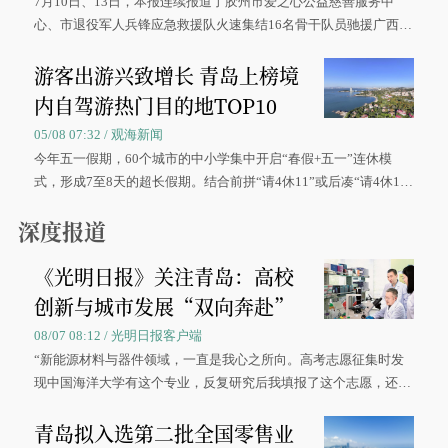
7月10日、13日，本报连续报道了胶州市爱之心公益慈善服务中
心、市退役军人兵锋应急救援队火速集结16名骨干队员驰援广西灾
区、奋战在抢险一线的故事，得到众多读者点赞。
游客出游兴致增长 青岛上榜境
内自驾游热门目的地TOP10
05/08 07:32 / 观海新闻
今年五一假期，60个城市的中小学集中开启“春假+五一”连休模
式，形成7至8天的超长假期。结合前拼“请4休11”或后凑“请4休1
0”的拼假方案，带动游客出游兴致增长。
深度报道
《光明日报》关注青岛：高校
创新与城市发展“双向奔赴”
08/07 08:12 / 光明日报客户端
“新能源材料与器件领域，一直是我心之所向。高考志愿征集时发
现中国海洋大学有这个专业，反复研究后我填报了这个志愿，还真
被录取了。”今年7月，来自山西的学子郝君豪，如愿收到中国海洋
青岛拟入选第二批全国零售业
大学材料科学与工程学院材料类专业的录取通知书。