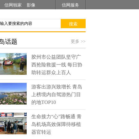
信网独家
影像
信网服务
搜索
岛话题
更多 >>
胶州市公益团队坚守广
西抢险救援一线 每日协
助转运群众上百人
游客出游兴致增长 青岛
上榜境内自驾游热门目
的地TOP10
生命接力“心”路畅通 青
岛机场高效保障待移植
器官转运