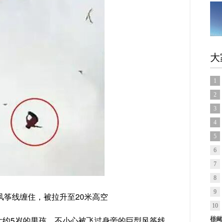
大
1
2
3
4
5
6
7
8
9
风筝线缠住，被拉升至20米高空
10
大约5岁的男孩，不小心被飞过身旁的巨型风筝线
信网