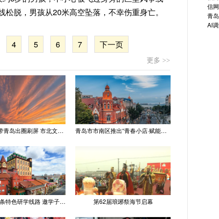
信网
线松脱，男孩从20米高空坠落，不幸伤重身亡。
青岛
AI
4
5
6
7
下一页
更多 >>
“世纪晚霞”带青岛出圈刷屏 市北文旅推出精品线路
青岛市市南区推出“青春小店·赋能计划” 聚满青岛温情
青岛推出十条特色研学线路 邀学子逐梦深蓝探知山海
第62届琅琊祭海节启幕