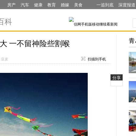
房产
汽车
健康
教育
婚嫁
美食
一追到底
深度报道
百科
青
大 一不留神险些割喉
：亚麦
扫描到手机
分享