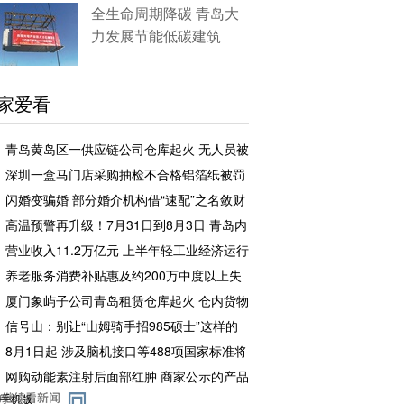
全生命周期降碳 青岛大
力发展节能低碳建筑
家爱看
青岛黄岛区一供应链公司仓库起火 无人员被
困和伤亡
深圳一盒马门店采购抽检不合格铝箔纸被罚
企业罚款500元相关责任人罚款50元
闪婚变骗婚 部分婚介机构借“速配”之名敛财
高温预警再升级！7月31日到8月3日 青岛内
陆地区将出现37°C以上高温天气
营业收入11.2万亿元 上半年轻工业经济运行
稳中有进
养老服务消费补贴惠及约200万中度以上失
能老年人
厦门象屿子公司青岛租赁仓库起火 仓内货物
足额投保，理赔工作推进中
信号山：别让“山姆骑手招985硕士”这样的
流量噱头，消解教育本该有的分量
8月1日起 涉及脑机接口等488项国家标准将
实施
网购动能素注射后面部红肿 商家公示的产品
备案编号张冠李戴且已注销
手机版