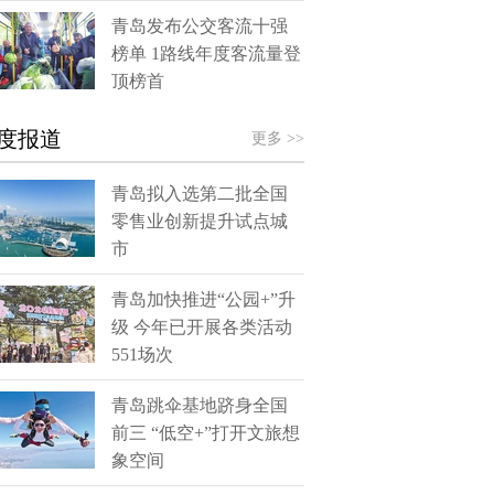
青岛发布公交客流十强
榜单 1路线年度客流量登
顶榜首
度报道
更多 >>
青岛拟入选第二批全国
零售业创新提升试点城
市
青岛加快推进“公园+”升
级 今年已开展各类活动
551场次
青岛跳伞基地跻身全国
前三 “低空+”打开文旅想
象空间