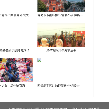
“世纪晚霞”带青岛出圈刷屏 市北文旅推出精品线路
青岛市市南区推出“青春小店·赋能计划” 聚满青岛温情
青岛推出十条特色研学线路 邀学子逐梦深蓝探知山海
第62届琅琊祭海节启幕
村大集，品年味百态
即墨老手艺红烛迎新春 年销80余吨供不应求
Copyright © 2015 信网. All Rights Reserved
鲁ICP备14028146号