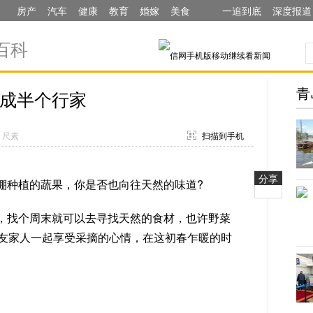
房产
汽车
健康
教育
婚嫁
美食
一追到底
深度报道
百科
青
成半个行家
：尺素
扫描到手机
分享
棚种植的蔬果，你是否也向往天然的味道?
，找个周末就可以去寻找天然的食材，也许野菜
友家人一起享受采摘的心情，在这初春乍暖的时