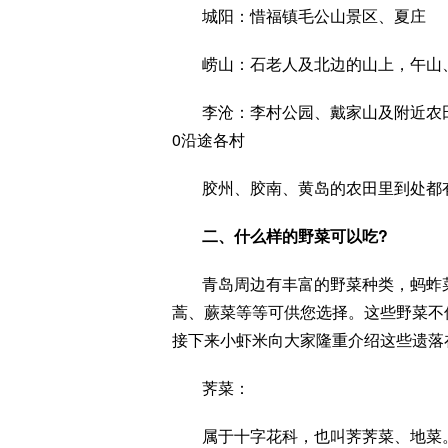
城阳：惜福镇毛公山景区、夏庄
崂山：石老人及北边的山上，午山
李沧：李村公园、戴家山及附近农田
0沿途各村
胶州、胶南、黄岛的农田里到处都
二、什么样的野菜可以吃?
青岛周边有丰富的野菜种类，蚂蚱
蒿、蕨菜等等可供您选择。这些野菜不
接下来小虾米向大家隆重介绍这些遗落
荠菜：
属于十字花科，也叫荠荠菜、地菜