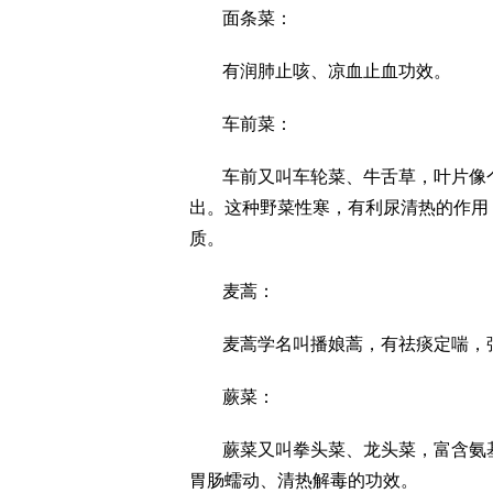
面条菜：
有润肺止咳、凉血止血功效。
车前菜：
车前又叫车轮菜、牛舌草，叶片像
出。这种野菜性寒，有利尿清热的作用
质。
麦蒿：
麦蒿学名叫播娘蒿，有祛痰定喘，
蕨菜：
蕨菜又叫拳头菜、龙头菜，富含氨
胃肠蠕动、清热解毒的功效。