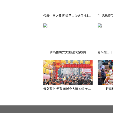
代表中国之美 即墨马山入选首批100处“美丽中国打卡点”
青岛推出六大主题旅游线路
青岛萝卜·元宵·糖球会人流如织 年味浓郁
赶李