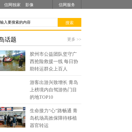
信网独家
影像
信网服务
搜索
岛话题
更多 >>
胶州市公益团队坚守广
西抢险救援一线 每日协
助转运群众上百人
游客出游兴致增长 青岛
上榜境内自驾游热门目
的地TOP10
生命接力“心”路畅通 青
岛机场高效保障待移植
器官转运