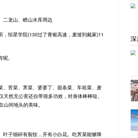
、二龙山、崂山水库周边
，恒星学院(130过了青银高速，麦坡到戴家)11
深
有呢。
菜、苦菜、荠菜、婆婆丁、面条菜、车前菜、麦
仅天然无公害还自带很多功效，对身体棒棒哒。
在山间地头的美味。
。叶子细碎有裂纹，开有小白花。吃荠菜能够降