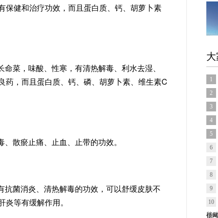
有保健和治疗功效，而且蛋白质、钙、胡萝卜素
大
长命菜，味酸、性寒，有清热解毒、利水去湿、
良药，而且蛋白质、钙、磷、胡萝卜素、维生素C
1
2
3
4
5
毒、散瘀止痛、止血、止带的功效。
6
7
8
有抗菌消炎、清热解毒的功效，可以舒缓皮肤不
9
肝炎等有缓解作用。
10
信网