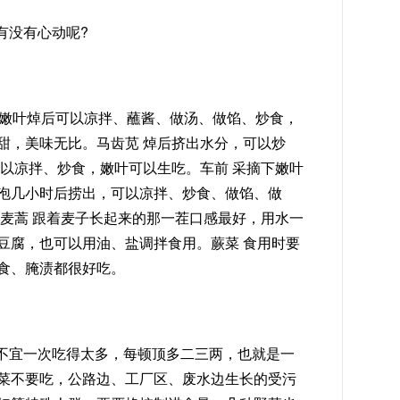
有没有心动呢?
的嫩叶焯后可以凉拌、蘸酱、做汤、做馅、炒食，
甜，美味无比。马齿苋 焯后挤出水分，可以炒
可以凉拌、炒食，嫩叶可以生吃。车前 采摘下嫩叶
泡几小时后捞出，可以凉拌、炒食、做馅、做
。麦蒿 跟着麦子长起来的那一茬口感最好，用水一
豆腐，也可以用油、盐调拌食用。蕨菜 食用时要
食、腌渍都很好吃。
不宜一次吃得太多，每顿顶多二三两，也就是一
菜不要吃，公路边、工厂区、废水边生长的受污