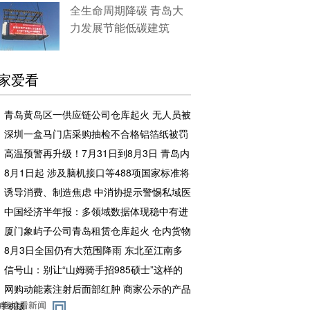
全生命周期降碳 青岛大
力发展节能低碳建筑
家爱看
青岛黄岛区一供应链公司仓库起火 无人员被
困和伤亡
深圳一盒马门店采购抽检不合格铝箔纸被罚
企业罚款500元相关责任人罚款50元
高温预警再升级！7月31日到8月3日 青岛内
陆地区将出现37°C以上高温天气
8月1日起 涉及脑机接口等488项国家标准将
实施
诱导消费、制造焦虑 中消协提示警惕私域医
药广告骗局
中国经济半年报：多领域数据体现稳中有进
厦门象屿子公司青岛租赁仓库起火 仓内货物
足额投保，理赔工作推进中
8月3日全国仍有大范围降雨 东北至江南多
地高温闷热持续
信号山：别让“山姆骑手招985硕士”这样的
流量噱头，消解教育本该有的分量
网购动能素注射后面部红肿 商家公示的产品
备案编号张冠李戴且已注销
手机版