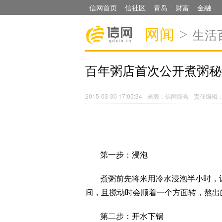
信网首页
信社区
青岛
财富
金融
网闻
>
生活
百年粥店首次公开煮粥秘
2015-03-30 17:05:34
来源：信网综合
责任编辑
第一步：浸泡
煮粥前先将米用冷水浸泡半小时，
间，且搅动时会顺着一个方面转，熬出
第二步：开水下锅