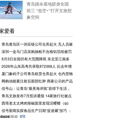
青岛跳伞基地跻身全国
前三 “低空+”打开文旅想
象空间
家爱看
青岛黄岛区一供应链公司仓库起火 无人员被
困和伤亡
深圳一盒马门店采购抽检不合格铝箔纸被罚
企业罚款500元相关责任人罚款50元
8月3日全国仍有大范围降雨 东北至江南多
地高温闷热持续
2026年山东高考共录取872368人 比去年增
加2.7万余人
厦门象屿子公司青岛租赁仓库起火 仓内货物
足额投保，理赔工作推进中
网购动能素注射后面部红肿 商家公示的产品
备案编号张冠李戴且已注销
信号山：让青岛“最美海岸线”容得下生活，
也留得住风景
青岛文旅发布7月投诉通报 14家旅行社被点
名曝光
西塔老太太烤肉辣椒面里发现活蠼螋（qú
sōu） 店方赔了一千元又请顾客再吃一顿
信号新闻实探食品生产日期“捉迷藏”技巧 ：
白包装上印白色字体、透明瓶身刻透明字、
手机版