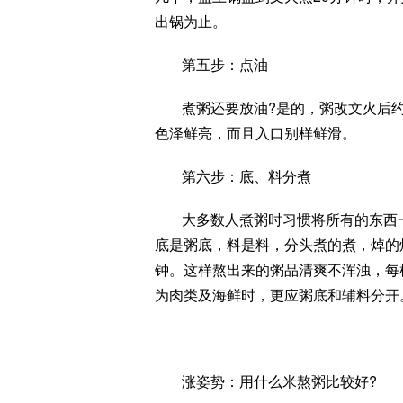
出锅为止。
第五步：点油
煮粥还要放油?是的，粥改文火后
色泽鲜亮，而且入口别样鲜滑。
第六步：底、料分煮
大多数人煮粥时习惯将所有的东西
底是粥底，料是料，分头煮的煮，焯的
钟。这样熬出来的粥品清爽不浑浊，每
为肉类及海鲜时，更应粥底和辅料分开
涨姿势：用什么米熬粥比较好?