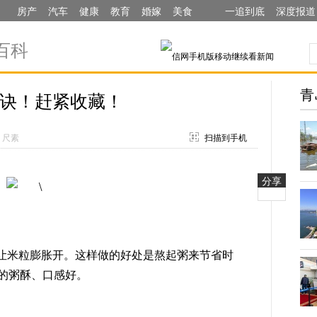
房产
汽车
健康
教育
婚嫁
美食
一追到底
深度报道
百科
青
诀！赶紧收藏！
：尺素
扫描到手机
分享
让米粒膨胀开。这样做的好处是熬起粥来节省时
的粥酥、口感好。