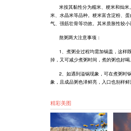
米按其黏性分为糯米、粳米和灿米
米、水晶米等品种。粳米富含淀粉、蛋
气、强筋壮骨等功效。其米质胀性较小
熬粥两大注意事项：
1、煮粥全过程均需加锅盖，这样
掉，又可减少煮粥时间，煮的粥也好喝
2、如遇到溢锅现象，可在煮粥时
象，且成品粥色泽鲜亮，入口也别样鲜
精彩美图