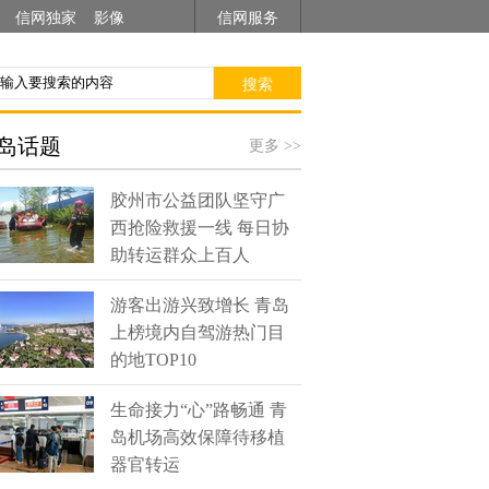
信网独家
影像
信网服务
搜索
岛话题
更多 >>
胶州市公益团队坚守广
西抢险救援一线 每日协
助转运群众上百人
游客出游兴致增长 青岛
上榜境内自驾游热门目
的地TOP10
生命接力“心”路畅通 青
岛机场高效保障待移植
器官转运