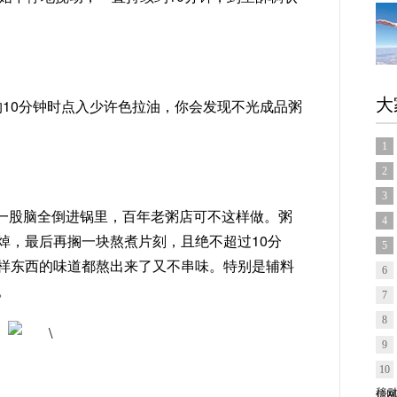
大
约10分钟时点入少许色拉油，你会发现不光成品粥
1
2
3
一股脑全倒进锅里，百年老粥店可不这样做。粥
4
焯，最后再搁一块熬煮片刻，且绝不超过10分
5
样东西的味道都熬出来了又不串味。特别是辅料
6
。
7
8
9
10
信网