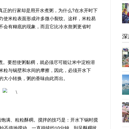
真正的行家却是用开水煮粥，为什么?在水开时下
力使米粒表面形成许多微小裂纹。这样，米粒易
不会有糊底的现象，而且它比冷水熬粥更省时
深
煮。要想使粥黏稠，就必须尽可能让米中淀粉溶
米粒与锅壁和水间的摩擦，因此，必须开水下
的大小转换，粥的香味由此而出。
颗颗饱满、粒粒酥稠。搅拌的技巧是：开水下锅时搅
始不停地搅动，一直持续约10分钟，到呈酥稠状