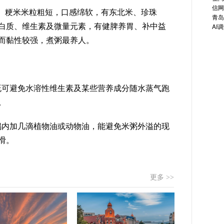
信网
。粳米米粒粗短，口感绵软，有东北米、珍珠
青岛
白质、维生素及微量元素，有健脾养胃、补中益
AI
而黏性较强，煮粥最养人。
既可避免水溶性维生素及某些营养成分随水蒸气跑
。
锅内加几滴植物油或动物油，能避免米粥外溢的现
滑。
更多 >>