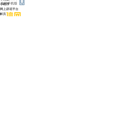
小程序
混杂编码让人看不懂
网上辟谣平台
调解员