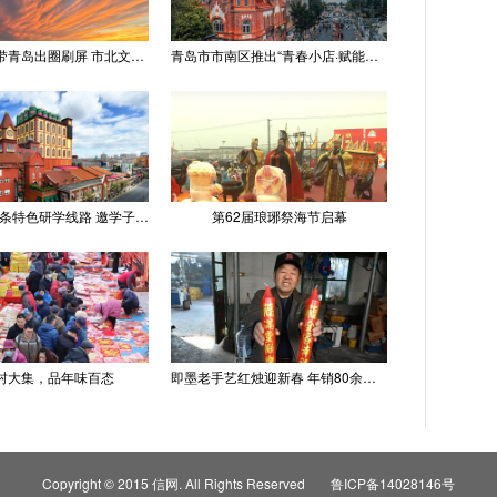
“世纪晚霞”带青岛出圈刷屏 市北文旅推出精品线路
青岛市市南区推出“青春小店·赋能计划” 聚满青岛温情
青岛推出十条特色研学线路 邀学子逐梦深蓝探知山海
第62届琅琊祭海节启幕
村大集，品年味百态
即墨老手艺红烛迎新春 年销80余吨供不应求
Copyright © 2015 信网. All Rights Reserved
鲁ICP备14028146号