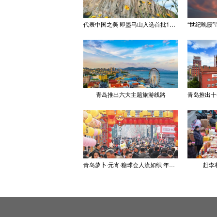
代表中国之美 即墨马山入选首批100处“美丽中国打卡点”
青岛推出六大主题旅游线路
青岛萝卜·元宵·糖球会人流如织 年味浓郁
赶李