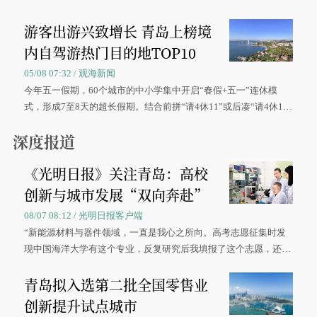
区、奋战在抢险一线的故事，得到众多读者点赞。
游客出游兴致增长 青岛上榜境
内自驾游热门目的地TOP10
05/08 07:32 / 观海新闻
今年五一假期，60个城市的中小学集中开启“春假+五一”连休模
式，形成7至8天的超长假期。结合前拼“请4休11”或后凑“请4休1
0”的拼假方案，带动游客出游兴致增长。
深度报道
《光明日报》关注青岛：高校
创新与城市发展“双向奔赴”
08/07 08:12 / 光明日报客户端
“新能源材料与器件领域，一直是我心之所向。高考志愿征集时发
现中国海洋大学有这个专业，反复研究后我填报了这个志愿，还真
被录取了。”今年7月，来自山西的学子郝君豪，如愿收到中国海洋
青岛拟入选第二批全国零售业
大学材料科学与工程学院材料类专业的录取通知书。
创新提升试点城市