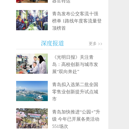
器官转运
青岛发布公交客流十强
榜单 1路线年度客流量登
顶榜首
深度报道
更多 >>
《光明日报》关注青
岛：高校创新与城市发
展“双向奔赴”
青岛拟入选第二批全国
零售业创新提升试点城
市
青岛加快推进“公园+”升
级 今年已开展各类活动
551场次