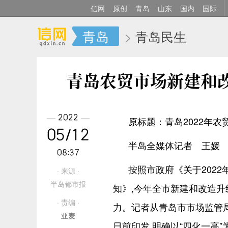
信网
原创
青岛
山东
国内
国际
青岛
>
青岛民生
青岛农贸市场新建和
2022
原标题：青岛2022年农
05/12
半岛全媒体记者 王媛
08:37
按照市政府《关于202
· 来源 ·
半岛都市报
知》,今年全市新建和改造升
· 责编 ·
力。记者从青岛市市场监管局
亚麦
日前印发,明确以“四化一高