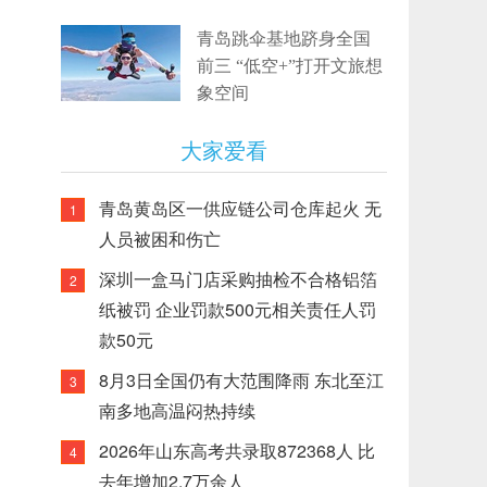
青岛跳伞基地跻身全国
前三 “低空+”打开文旅想
象空间
大家爱看
青岛黄岛区一供应链公司仓库起火 无
1
人员被困和伤亡
深圳一盒马门店采购抽检不合格铝箔
2
纸被罚 企业罚款500元相关责任人罚
款50元
8月3日全国仍有大范围降雨 东北至江
3
南多地高温闷热持续
2026年山东高考共录取872368人 比
4
去年增加2.7万余人