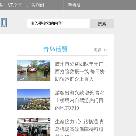
务
VR全景
广告刊例
手机版
搜索
青岛话题
更多 >>
胶州市公益团队坚守广
西抢险救援一线 每日协
助转运群众上百人
游客出游兴致增长 青岛
上榜境内自驾游热门目
的地TOP10
生命接力“心”路畅通 青
岛机场高效保障待移植