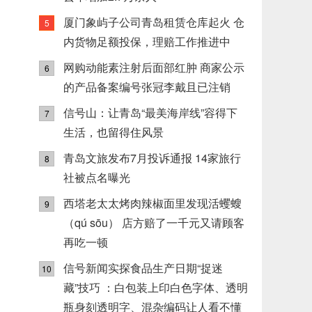
厦门象屿子公司青岛租赁仓库起火 仓
5
内货物足额投保，理赔工作推进中
网购动能素注射后面部红肿 商家公示
6
的产品备案编号张冠李戴且已注销
信号山：让青岛“最美海岸线”容得下
7
生活，也留得住风景
青岛文旅发布7月投诉通报 14家旅行
8
社被点名曝光
西塔老太太烤肉辣椒面里发现活蠼螋
9
（qú sōu） 店方赔了一千元又请顾客
再吃一顿
信号新闻实探食品生产日期“捉迷
10
藏”技巧 ：白包装上印白色字体、透明
瓶身刻透明字、混杂编码让人看不懂