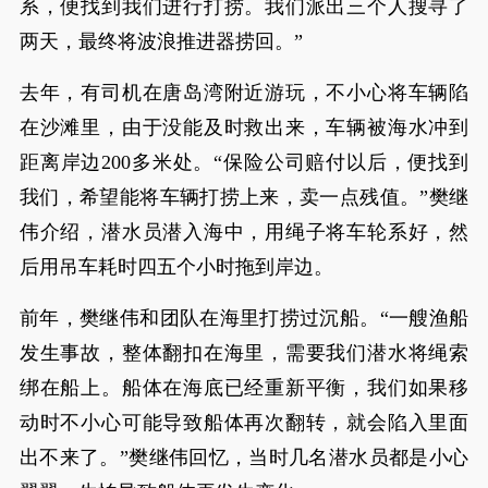
系，便找到我们进行打捞。我们派出三个人搜寻了
两天，最终将波浪推进器捞回。”
去年，有司机在唐岛湾附近游玩，不小心将车辆陷
在沙滩里，由于没能及时救出来，车辆被海水冲到
距离岸边200多米处。“保险公司赔付以后，便找到
我们，希望能将车辆打捞上来，卖一点残值。”樊继
伟介绍，潜水员潜入海中，用绳子将车轮系好，然
后用吊车耗时四五个小时拖到岸边。
前年，樊继伟和团队在海里打捞过沉船。“一艘渔船
发生事故，整体翻扣在海里，需要我们潜水将绳索
绑在船上。船体在海底已经重新平衡，我们如果移
动时不小心可能导致船体再次翻转，就会陷入里面
出不来了。”樊继伟回忆，当时几名潜水员都是小心