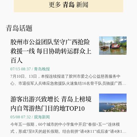
更多
青岛
新闻
青岛话题
胶州市公益团队坚守广西抢险
救援一线 每日协助转运群众上
百人
07/15 08:37 / 青岛晚报
7月10日、13日，本报连续报道了胶州市爱之心公益慈善服务中
心、市退役军人兵锋应急救援队火速集结16名骨干队员驰援广西灾
区、奋战在抢险一线的故事，得到众多读者点赞。
游客出游兴致增长 青岛上榜境
内自驾游热门目的地TOP10
05/08 07:32 / 观海新闻
今年五一假期，60个城市的中小学集中开启“春假+五一”连休模
式，形成7至8天的超长假期。结合前拼“请4休11”或后凑“请4休1