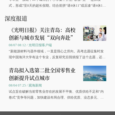
式，形成7至8天的超长假期。结合前拼“请4休11”或后凑“请4休1
0”的拼假方案，带动游客出游兴致增长。
深度报道
《光明日报》关注青岛：高校
创新与城市发展“双向奔赴”
08/07 08:12 / 光明日报客户端
“新能源材料与器件领域，一直是我心之所向。高考志愿征集时发
现中国海洋大学有这个专业，反复研究后我填报了这个志愿，还真
被录取了。”今年7月，来自山西的学子郝君豪，如愿收到中国海洋
青岛拟入选第二批全国零售业
大学材料科学与工程学院材料类专业的录取通知书。
创新提升试点城市
08/04 07:25 / 观海新闻
试点旨在破解当前零售业存在的发展不平衡、优质供给不足和“内
卷式”竞争等问题，加快建设布局合理、供给优质、业态多元、智
慧便捷、竞争有序的现代零售体系。