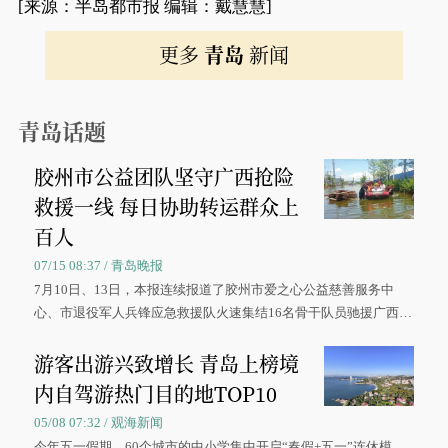
[来源：半岛都市报 编辑：戴慧慧]
更多
青岛
新闻
青岛话题
胶州市公益团队坚守广西抢险
救援一线 每日协助转运群众上
百人
07/15 08:37 / 青岛晚报
7月10日、13日，本报连续报道了胶州市爱之心公益慈善服务中
心、市退役军人兵锋应急救援队火速集结16名骨干队员驰援广西灾
区、奋战在抢险一线的故事，得到众多读者点赞。
游客出游兴致增长 青岛上榜境
内自驾游热门目的地TOP10
05/08 07:32 / 观海新闻
今年五一假期，60个城市的中小学集中开启“春假+五一”连休模