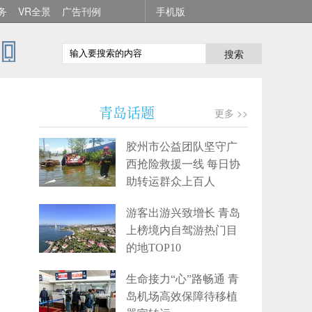
务
VR全景
广告刊例
手机版
搜索
青岛话题
更多 >>
胶州市公益团队坚守广
西抢险救援一线 每日协
助转运群众上百人
游客出游兴致增长 青岛
上榜境内自驾游热门目
的地TOP10
生命接力“心”路畅通 青
岛机场高效保障待移植