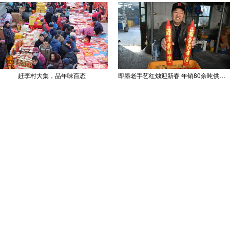
赶李村大集，品年味百态
即墨老手艺红烛迎新春 年销80余吨供不应求