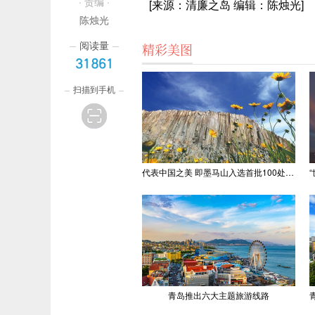
· 责编 ·
[来源：清廉之岛 编辑：陈烛光]
陈烛光
阅读量
精彩美图
31861
扫描到手机
代表中国之美 即墨马山入选首批100处“美丽中国打卡点”
青岛推出六大主题旅游线路