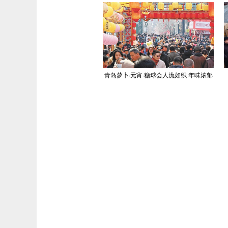
青岛萝卜·元宵·糖球会人流如织 年味浓郁