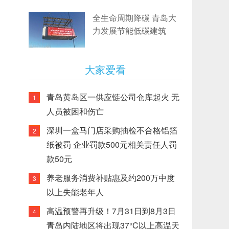
全生命周期降碳 青岛大
力发展节能低碳建筑
大家爱看
青岛黄岛区一供应链公司仓库起火 无
1
人员被困和伤亡
深圳一盒马门店采购抽检不合格铝箔
2
纸被罚 企业罚款500元相关责任人罚
款50元
养老服务消费补贴惠及约200万中度
3
以上失能老年人
高温预警再升级！7月31日到8月3日
4
青岛内陆地区将出现37°C以上高温天