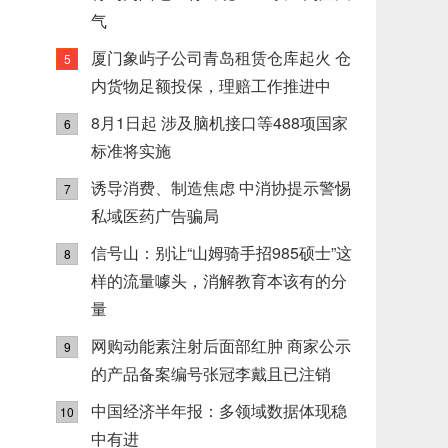
气
厦门象屿子公司青岛租赁仓库起火 仓
5
内货物足额投保，理赔工作推进中
8月1日起 涉及脑机接口等488项国家
6
标准将实施
诱导消费、制造焦虑 中消协提示警惕
7
私域医药广告骗局
信号山：别让“山姆骑手招985硕士”这
8
样的流量噱头，消解教育本该有的分
量
网购动能素注射后面部红肿 商家公示
9
的产品备案编号张冠李戴且已注销
中国经济半年报：多领域数据体现稳
10
中有进