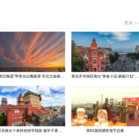
更多 >>
“世纪晚霞”带青岛出圈刷屏 市北文旅推出精品线路
青岛市市南区推出“青春小店·赋能计划” 聚满青岛温情
青岛推出十条特色研学线路 邀学子逐梦深蓝探知山海
第62届琅琊祭海节启幕