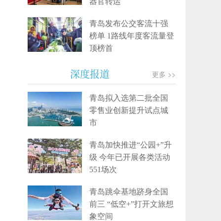
器官转运
青岛发布公交客流十强
榜单 1路线年度客流量登
顶榜首
深度报道
更多 >>
青岛拟入选第二批全国
零售业创新提升试点城
市
青岛加快推进“公园+”升
级 今年已开展各类活动
551场次
青岛跳伞基地跻身全国
前三 “低空+”打开文旅想
象空间