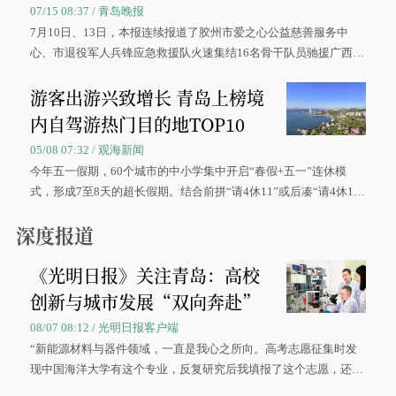
07/15 08:37 / 青岛晚报
7月10日、13日，本报连续报道了胶州市爱之心公益慈善服务中
心、市退役军人兵锋应急救援队火速集结16名骨干队员驰援广西灾
区、奋战在抢险一线的故事，得到众多读者点赞。
游客出游兴致增长 青岛上榜境
内自驾游热门目的地TOP10
05/08 07:32 / 观海新闻
今年五一假期，60个城市的中小学集中开启“春假+五一”连休模
式，形成7至8天的超长假期。结合前拼“请4休11”或后凑“请4休1
0”的拼假方案，带动游客出游兴致增长。
深度报道
《光明日报》关注青岛：高校
创新与城市发展“双向奔赴”
08/07 08:12 / 光明日报客户端
“新能源材料与器件领域，一直是我心之所向。高考志愿征集时发
现中国海洋大学有这个专业，反复研究后我填报了这个志愿，还真
被录取了。”今年7月，来自山西的学子郝君豪，如愿收到中国海洋