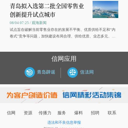
青岛拟入选第二批全国零售业
大学材料科学与工程学院材料类专业的录取通知书。
创新提升试点城市
08/04 07:25 / 观海新闻
试点旨在破解当前零售业存在的发展不平衡、优质供给不足和“内
卷式”竞争等问题，加快建设布局合理、供给优质、业态多元、智
慧便捷、竞争有序的现代零售体系。
信网应用
信网
资源
传播力
服务
爆料
招聘
联系
违法和不良信息举报