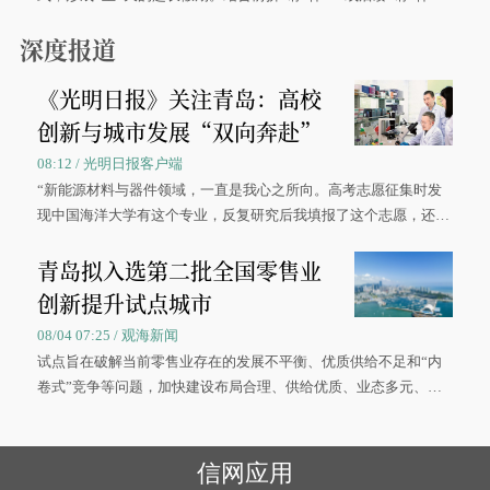
0”的拼假方案，带动游客出游兴致增长。
深度报道
《光明日报》关注青岛：高校
创新与城市发展“双向奔赴”
08:12 / 光明日报客户端
“新能源材料与器件领域，一直是我心之所向。高考志愿征集时发
现中国海洋大学有这个专业，反复研究后我填报了这个志愿，还真
被录取了。”今年7月，来自山西的学子郝君豪，如愿收到中国海洋
青岛拟入选第二批全国零售业
大学材料科学与工程学院材料类专业的录取通知书。
创新提升试点城市
08/04 07:25 / 观海新闻
试点旨在破解当前零售业存在的发展不平衡、优质供给不足和“内
卷式”竞争等问题，加快建设布局合理、供给优质、业态多元、智
慧便捷、竞争有序的现代零售体系。
信网应用