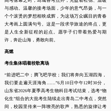
高考落幕之时，岛城各考点外，充盈着松弛、温暖
与感动。温馨的接考场面，少年的意气昂扬，与一
个个滚烫的梦想相映成辉，为这场万众瞩目的青春
大考画上圆满句号。这是一段求学旅途的终点，更
是人生全新征程的起点。愿学子们带着热爱与期
许，奔赴山海，勇敢向前。
高燃
考生集体唱着校歌离场
“前进吧二中；腾飞吧学校；我们将奔向五湖四海，
我们要走遍天涯海角……”6月10日中午12时30分，
山东省2026年夏季高考生物科目考试结束，选考“物
化生”组合的大批考生陆续走出青岛二中考点，突然
间，校园里传来一阵嘹亮的歌声，熟悉的旋律让考