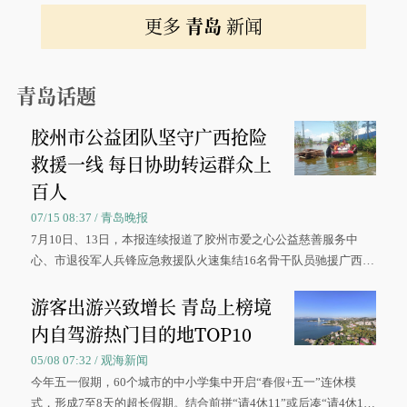
更多
青岛
新闻
青岛话题
胶州市公益团队坚守广西抢险
救援一线 每日协助转运群众上
百人
07/15 08:37 / 青岛晚报
7月10日、13日，本报连续报道了胶州市爱之心公益慈善服务中
心、市退役军人兵锋应急救援队火速集结16名骨干队员驰援广西灾
区、奋战在抢险一线的故事，得到众多读者点赞。
游客出游兴致增长 青岛上榜境
内自驾游热门目的地TOP10
05/08 07:32 / 观海新闻
今年五一假期，60个城市的中小学集中开启“春假+五一”连休模
式，形成7至8天的超长假期。结合前拼“请4休11”或后凑“请4休1