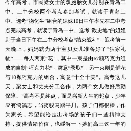
今年高考，市民梁女士的双胞胎女儿分别在青岛二
中、二中分校两个考点参加考试，就读于青岛二
中、选考“物化生”组合的妹妹10日中午率先在二中考
点完成高考，就读于青岛一中、选考“政史地”的姐姐
则于当日下午在二中分校考点“结束战斗”。迎考前一
天晚上，妈妈就为两个宝贝女儿准备好了“独家礼
物”——每人两束“花”，其中一束是由67颗巧克力组
成的自制“巧克力花”，寓意“录取”，另一束则是鲜花
与10颗巧克力的组合，寓意“十全十美”。高考这几
天，梁女士和丈夫分工合作，为两个女儿做好后勤
保障。“高考不是终点，而是崭新人生的起点，少年
应有鸿鹄志，当骑骏马踏平川。孩子们都很棒，作
为家长，希望能给走出考场的孩子们一些精神支
持，提供情绪价值，也缓解一下她们高三这一年的