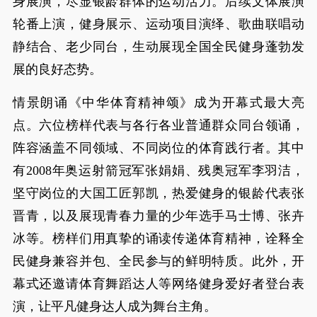
身展演，尽显银龄群体的运动活力。后续文体展演
轮番上演，健身展示、运动项目演绎、歌曲联唱动
静结合、老少同台，生动展现全国全民健身蓬勃发
展的良好态势。
情景朗诵《中华体育精神颂》成为开幕式最大亮
点。六位榜样代表与各行各业普通群众同台领诵，
阵容涵盖不同领域、不同岗位的体育践行者。其中
有2008年奥运射箭冠军张娟娟、残奥冠军李羽洁，
坚守岗位的大国工匠郭凯，热爱健身的银龄代表张
晋青，以及展现青春力量的少年选手马士博、张卉
冰等。榜样们用真挚的诵读传递体育精神，诠释全
民健身兼容并包、全民参与的鲜明特质。此外，开
幕式还邀请体育舞蹈达人等网络健身爱好者登台表
演，让平凡健身达人成为舞台主角。