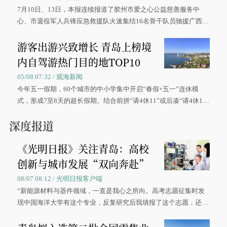
7月10日、13日，本报连续报道了胶州市爱之心公益慈善服务中
心、市退役军人兵锋应急救援队火速集结16名骨干队员驰援广西灾
区、奋战在抢险一线的故事，得到众多读者点赞。
游客出游兴致增长 青岛上榜境
内自驾游热门目的地TOP10
05/08 07:32 / 观海新闻
今年五一假期，60个城市的中小学集中开启“春假+五一”连休模
式，形成7至8天的超长假期。结合前拼“请4休11”或后凑“请4休1
0”的拼假方案，带动游客出游兴致增长。
深度报道
《光明日报》关注青岛：高校
创新与城市发展“双向奔赴”
08/07 08:12 / 光明日报客户端
“新能源材料与器件领域，一直是我心之所向。高考志愿征集时发
现中国海洋大学有这个专业，反复研究后我填报了这个志愿，还真
被录取了。”今年7月，来自山西的学子郝君豪，如愿收到中国海洋
大学材料科学与工程学院材料类专业的录取通知书。