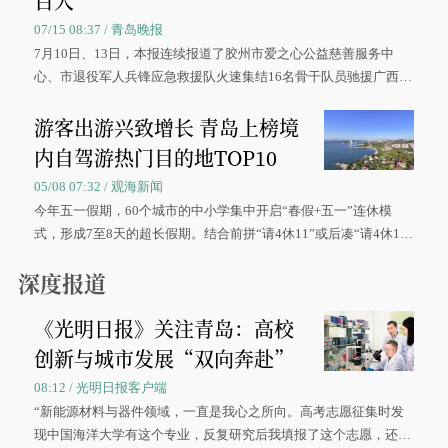
百人
07/15 08:37 / 青岛晚报
7月10日、13日，本报连续报道了胶州市爱之心公益慈善服务中
心、市退役军人兵锋应急救援队火速集结16名骨干队员驰援广西灾
区、奋战在抢险一线的故事，得到众多读者点赞。
游客出游兴致增长 青岛上榜境
内自驾游热门目的地TOP10
05/08 07:32 / 观海新闻
今年五一假期，60个城市的中小学集中开启“春假+五一”连休模
式，形成7至8天的超长假期。结合前拼“请4休11”或后凑“请4休1
0”的拼假方案，带动游客出游兴致增长。
深度报道
《光明日报》关注青岛：高校
创新与城市发展“双向奔赴”
08:12 / 光明日报客户端
“新能源材料与器件领域，一直是我心之所向。高考志愿征集时发
现中国海洋大学有这个专业，反复研究后我填报了这个志愿，还真