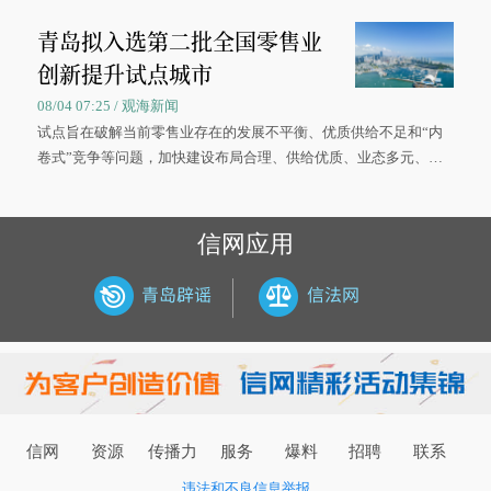
被录取了。”今年7月，来自山西的学子郝君豪，如愿收到中国海洋
青岛拟入选第二批全国零售业
大学材料科学与工程学院材料类专业的录取通知书。
创新提升试点城市
08/04 07:25 / 观海新闻
试点旨在破解当前零售业存在的发展不平衡、优质供给不足和“内
卷式”竞争等问题，加快建设布局合理、供给优质、业态多元、智
慧便捷、竞争有序的现代零售体系。
信网应用
信网
资源
传播力
服务
爆料
招聘
联系
违法和不良信息举报