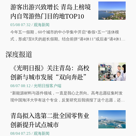
游客出游兴致增长 青岛上榜境
内自驾游热门目的地TOP10
05/08 07:32 / 观海新闻
今年五一假期，60个城市的中小学集中开启“春假+五一”连休模
式，形成7至8天的超长假期。结合前拼“请4休11”或后凑“请4休1
0”的拼假方案，带动游客出游兴致增长。
深度报道
《光明日报》关注青岛：高校
创新与城市发展“双向奔赴”
08/07 08:12 / 光明日报客户端
“新能源材料与器件领域，一直是我心之所向。高考志愿征集时发
现中国海洋大学有这个专业，反复研究后我填报了这个志愿，还真
被录取了。”今年7月，来自山西的学子郝君豪，如愿收到中国海洋
青岛拟入选第二批全国零售业
大学材料科学与工程学院材料类专业的录取通知书。
创新提升试点城市
08/04 07:25 / 观海新闻