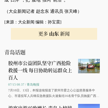
成“口岸”，把“腹地”推向“前沿”。
（大众新闻记者 赵念东 通讯员 张天峰）
[来源：大众新闻 编辑：孙宝震]
更多
山东
新闻
青岛话题
胶州市公益团队坚守广西抢险
救援一线 每日协助转运群众上
百人
07/15 08:37 / 青岛晚报
7月10日、13日，本报连续报道了胶州市爱之心公益慈善服务中
心、市退役军人兵锋应急救援队火速集结16名骨干队员驰援广西灾
区、奋战在抢险一线的故事，得到众多读者点赞。