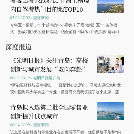
游客出游兴致增长 青岛上榜境
内自驾游热门目的地TOP10
05/08 07:32 / 观海新闻
今年五一假期，60个城市的中小学集中开启“春假+五一”连休模
式，形成7至8天的超长假期。结合前拼“请4休11”或后凑“请4休1
0”的拼假方案，带动游客出游兴致增长。
深度报道
《光明日报》关注青岛：高校
创新与城市发展“双向奔赴”
08/07 08:12 / 光明日报客户端
“新能源材料与器件领域，一直是我心之所向。高考志愿征集时发
现中国海洋大学有这个专业，反复研究后我填报了这个志愿，还真
被录取了。”今年7月，来自山西的学子郝君豪，如愿收到中国海洋
青岛拟入选第二批全国零售业
大学材料科学与工程学院材料类专业的录取通知书。
创新提升试点城市
08/04 07:25 / 观海新闻
试点旨在破解当前零售业存在的发展不平衡、优质供给不足和“内