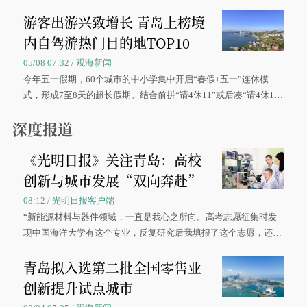
区、奋战在抢险一线的故事，得到众多读者点赞。
游客出游兴致增长 青岛上榜境
内自驾游热门目的地TOP10
05/08 07:32 / 观海新闻
今年五一假期，60个城市的中小学集中开启“春假+五一”连休模
式，形成7至8天的超长假期。结合前拼“请4休11”或后凑“请4休1
0”的拼假方案，带动游客出游兴致增长。
深度报道
《光明日报》关注青岛：高校
创新与城市发展“双向奔赴”
08:12 / 光明日报客户端
“新能源材料与器件领域，一直是我心之所向。高考志愿征集时发
现中国海洋大学有这个专业，反复研究后我填报了这个志愿，还真
被录取了。”今年7月，来自山西的学子郝君豪，如愿收到中国海洋
青岛拟入选第二批全国零售业
大学材料科学与工程学院材料类专业的录取通知书。
创新提升试点城市