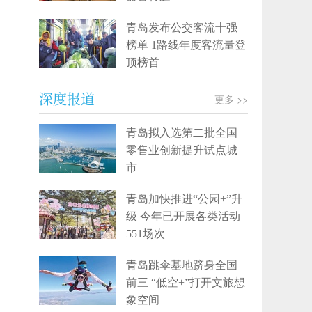
青岛发布公交客流十强
榜单 1路线年度客流量登
顶榜首
深度报道
更多 >>
青岛拟入选第二批全国
零售业创新提升试点城
市
青岛加快推进“公园+”升
级 今年已开展各类活动
551场次
青岛跳伞基地跻身全国
前三 “低空+”打开文旅想
象空间