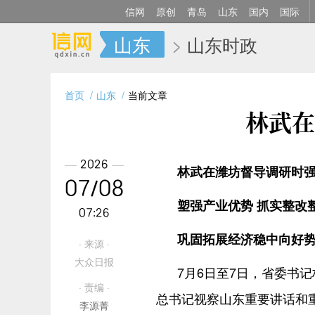
信网
原创
青岛
山东
国内
国际
山东
>
山东时政
首页
山东
当前文章
林武在
2026
林武在潍坊督导调研时
07/08
塑强产业优势 抓实整改
07:26
巩固拓展经济稳中向好
· 来源 ·
大众日报
7月6日至7日，省委书
· 责编 ·
总书记视察山东重要讲话和重
李源菁