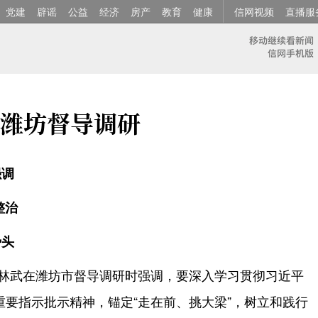
党建
辟谣
公益
经济
房产
教育
健康
信网视频
直播服
潍坊督导调研
强调
整治
势头
记林武在潍坊市督导调研时强调，要深入学习贯彻习近平
要指示批示精神，锚定“走在前、挑大梁”，树立和践行