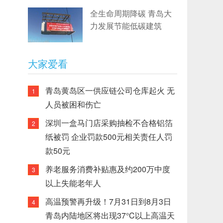
全生命周期降碳 青岛大
力发展节能低碳建筑
大家爱看
青岛黄岛区一供应链公司仓库起火 无
1
人员被困和伤亡
深圳一盒马门店采购抽检不合格铝箔
2
纸被罚 企业罚款500元相关责任人罚
款50元
养老服务消费补贴惠及约200万中度
3
以上失能老年人
高温预警再升级！7月31日到8月3日
4
青岛内陆地区将出现37°C以上高温天