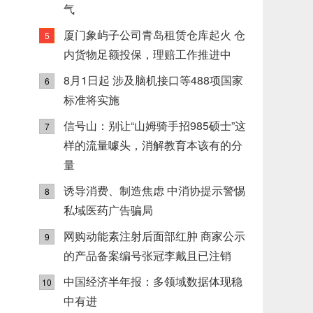
气
厦门象屿子公司青岛租赁仓库起火 仓
5
内货物足额投保，理赔工作推进中
8月1日起 涉及脑机接口等488项国家
6
标准将实施
信号山：别让“山姆骑手招985硕士”这
7
样的流量噱头，消解教育本该有的分
量
诱导消费、制造焦虑 中消协提示警惕
8
私域医药广告骗局
网购动能素注射后面部红肿 商家公示
9
的产品备案编号张冠李戴且已注销
中国经济半年报：多领域数据体现稳
10
中有进