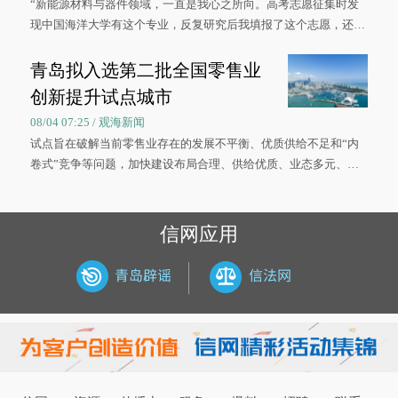
“新能源材料与器件领域，一直是我心之所向。高考志愿征集时发
现中国海洋大学有这个专业，反复研究后我填报了这个志愿，还真
被录取了。”今年7月，来自山西的学子郝君豪，如愿收到中国海洋
大学材料科学与工程学院材料类专业的录取通知书。
青岛拟入选第二批全国零售业
创新提升试点城市
08/04 07:25 / 观海新闻
试点旨在破解当前零售业存在的发展不平衡、优质供给不足和“内
卷式”竞争等问题，加快建设布局合理、供给优质、业态多元、智
慧便捷、竞争有序的现代零售体系。
信网应用