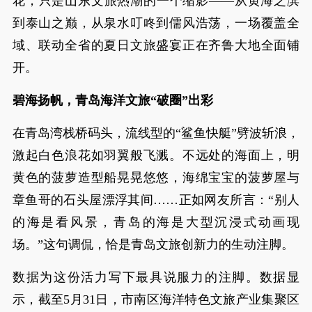
花，只是山东文旅热潮的一个缩影——从黄海之滨
到泰山之巅，从泉水叮咚到儒风浩荡，一场覆盖全
域、联动全省的夏日文旅盛宴正在齐鲁大地全面铺
开。
碧海扬帆，青岛海洋文旅“破圈”出彩
在青岛湾栈桥码头，流线型的“鲨鱼快艇”劈波斩浪，
激起白色浪花如羽翼般飞溅。不远处的海面上，明
黄色的菠萝造型船晃晃悠悠，海绵宝宝的菠萝屋与
章鱼哥的石头屋漂浮其间……正如网友所言：“别人
的海是看风景，青岛的海是大型沉浸式动画现
场。”这句调侃，恰是青岛文旅创新力的生动注脚。
数据为这份活力写下最具说服力的注脚。数据显
示，截至5月31日，市南区海洋特色文旅产业集聚区