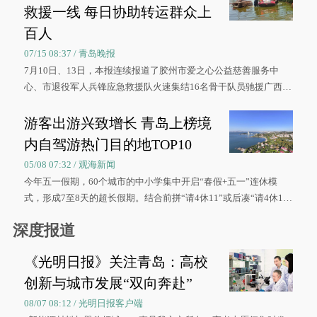
救援一线 每日协助转运群众上
百人
07/15 08:37 / 青岛晚报
7月10日、13日，本报连续报道了胶州市爱之心公益慈善服务中
心、市退役军人兵锋应急救援队火速集结16名骨干队员驰援广西灾
区、奋战在抢险一线的故事，得到众多读者点赞。
游客出游兴致增长 青岛上榜境
内自驾游热门目的地TOP10
05/08 07:32 / 观海新闻
今年五一假期，60个城市的中小学集中开启“春假+五一”连休模
式，形成7至8天的超长假期。结合前拼“请4休11”或后凑“请4休1
0”的拼假方案，带动游客出游兴致增长。
深度报道
《光明日报》关注青岛：高校
创新与城市发展“双向奔赴”
08/07 08:12 / 光明日报客户端