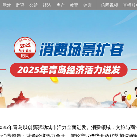
党建
辟谣
公益
经济
房产
教育
健康
信网视频
直播服
2025年青岛以创新驱动城市活力全面迸发。消费领域，文旅与商
为消费增量；蓝色经济热力全开，邮轮产业借势开放优势加速崛