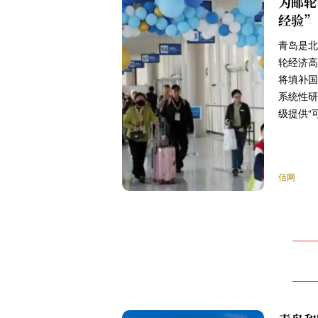
为邮轮
经验”
青岛是北
轮经济高
将填补国
系统性研
级提供“
信网