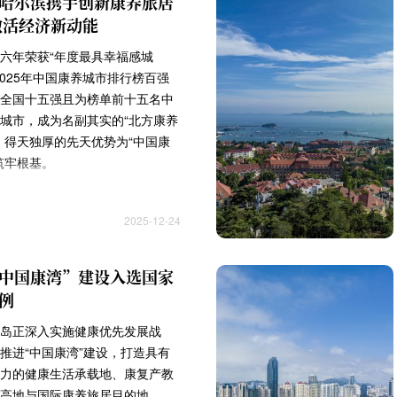
哈尔滨携手创新康养旅居
激活经济新动能
六年荣获“年度最具幸福感城
2025年中国康养城市排行榜百强
全国十五强且为榜单前十五名中
城市，成为名副其实的“北方康养
。得天独厚的先天优势为“中国康
筑牢根基。
2025-12-24
中国康湾”建设入选国家
例
岛正深入实施健康优先发展战
推进“中国康湾”建设，打造具有
力的健康生活承载地、康复产教
高地与国际康养旅居目的地。