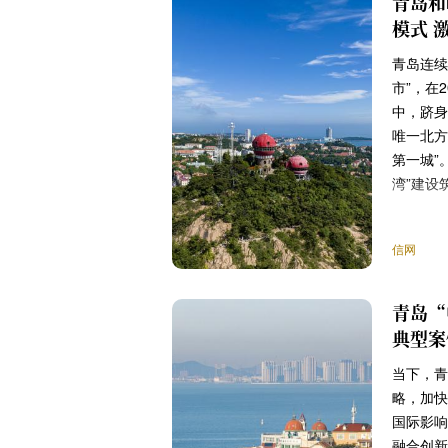
青岛和
模式 
青岛连续
市”，在
中，跻身
唯一北方
第一城”
湾”建设
信网
青岛“
典型案
当下，青
略，加快
国际影响
融合创新