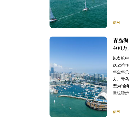
信网
青岛海
400
以奥帆中
2025年
年全年总
力。青岛
型为“全
量也稳步
信网