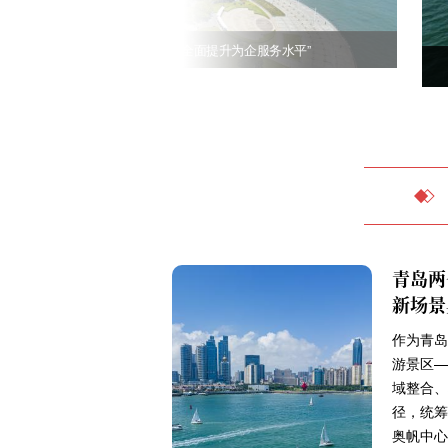
青岛营商环境5.0版：聚焦“全面提升为企服务水平”
青岛两
新场景
作为青岛
游景区—
域整合、
径，统筹
奥帆中心