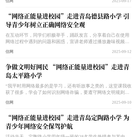
信网
2025-09-17
合近期社会上关注的网络安全事件，提醒同学们文明用网、理
性发声，争做“网络安全小卫士”。
“网络正能量进校园”走进青岛德县路小学 引
导青少年树立正确网络安全观
在互动环节，同学们积极举手，踊跃发言，分享着自己在使用
网络过程中遇到的问题和困惑，宣讲老师通过播放趣味视频、
展示真实案例等方式，让抽象的网络安全概念变得更加生动具
信网
2025-09-12
体。
争做文明好网民 “网络正能量进校园”走进青
岛太平路小学
“我平时用网络最多的是学习，还有听故事之类的，这堂课我收
获了很多，学会了如何识别网络诈骗，要遵守网络文明规则，
不要盲目跟风，不随便加一些群，看到不良信息要及时截图，
信网
2025-09-10
或者直接退群。”四年级三班学生孙永浚告诉记者。
“网络正能量进校园”走进青岛定陶路小学 为
青少年网络安全保驾护航
活动当天，定陶路小学四年级一班的28名学生热情参与其中。