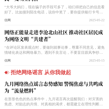
“大爷大妈们，现在骗子的手段可多了，咱们得把自己的信息看
好了。比如接到陌生电话，说你中奖了，要你提供银行卡号、
身份证号，这十有八九是诈骗。还有那些让你点击链接领红包
信网
2025-05-22
的，也千万别点，很可能是病毒，会把你手机里的信息偷走。”
网络正能量走进李沧北山社区 推动社区居民成
为网络文明“共建者”
“在评论区发表观点时，要做到就事论事，尊重不同意见，避免
情绪化表达和网络暴力。遇到不良言论，不要盲目跟风争吵，
可通过平台举报功能进行反馈，共同维护干净、文明的网络交
信网
2025-05-15
流环境。”肖龙钦说。同时，他还倡导居民积极参与网络公益活
动，关注网络上发起的助老、助学、环保等公益项目，根据自
拒绝网络谣言 从你我做起
身能力贡献力量，无论是捐款捐物，还是转发扩散，点滴行动
都能汇聚成强大的正能量。
九月网络热点谣言态势感知 警惕焦虑与共鸣成
为“流量燃料”
在形形色色的热点事件中，九月谣言再次提醒我们：对灾害的
焦虑、对励志的共情、对真相的渴求，都需建立在理性判断的