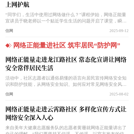
上网护航
“同学们，生活中使用过网络做什么？”课程伊始，网络正能量
宣讲员于晓老师以一个贴近学生生活的问题开启了课堂，瞬间
吸引了孩子们的注意力，大家纷纷踊跃举手发言，分享自己在
信网
2025-09-12
网络世界中的各种经历，有的说用网络学习知识、有的说用网
络玩游戏娱乐、还有的说用网络与远方的亲人朋友视频聊天，
网络正能量进社区 筑牢居民“防护网”
课堂气氛一下子活跃了起来。
网络正能量走进龙江路社区 常态化宣讲让网络
安全常伴居民生活
活动中，社区志愿者以通俗易懂的语言向居民宣传网络安全知
识和防护技能，从网络安全知识、如何应对常见网络安全风险
等方面，重点向居民宣传网络安全的重要性和防范网络安全陷
信网
2025-08-02
阱的必要性。
网络正能量走进云霄路社区 多样化宣传方式让
网络安全深入人心
来自美年大健康志愿服务队的志愿者黄珊就网络正能量讲出了