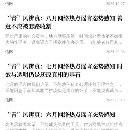
基础之上。网络舆情从不缺热度，缺少的是公众面对铺天盖地
信网
2025-10-17
信息时冷静的判断。让防灾信息回归准确，让奋斗者的故事回
归真诚，让娱乐圈的真相不再淹没于极端猜测，网络才能成为
“青”风辨真：八月网络热点谣言态势感知 善
澄清事实、还原真相的清朗空间。
意不应被套路收割
面对严肃的社会案件，地方网警应第一时间惩处看热闹不嫌事
大的造谣者，避免谣言干扰案件侦办进展。当把关者各司其
职，网络中乌烟瘴气的传言和争议或许会更少一些。
信网
2025-09-08
“青”风辨真：七月网络热点谣言态势感知 时
效与透明仍是还原真相的基石
七月的谣言向我们启示：不能放任猎奇心理凌驾于理性之上，
不能因急于获知真相而拼凑似是而非的细节，不能漠视谣言折
射的现实痛点，将行业困境简单归为偶发的信息失真。
信网
2025-08-13
“青”风辨真：六月网络热点谣言态势感知
高考承载着希望，不能成为流量的工具。作为网民主动维护高