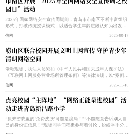
市南区开展“2025年全国网络安全宣传周之校
园日”活动
2025年国家网络安全宣传周期间，青岛市市南区不断丰富组织
形式，打破传统授课模式，以适合学生年龄层段认知为出发
点，通过情景模拟、案例分享、积极互动等形式，不断推动网
信网
2025-09-17
络安全进校园走深走实。
崂山区联合校园开展文明上网宣传 守护青少年
清朗网络空间
活动现场，执法人员紧扣《中华人民共和国未成年人保护法》
《互联网上网服务营业场所管理条例》等法律法规，以“案例拆
解 法条解读”的形式开展主题宣讲。围绕“未成年人进网吧的潜
信网
2025-11-18
在风险”“网络的合理使用边界”“科学防沉迷实用方法”三大核心
内容，结合真实案例深入剖析网络使用的利与弊，引导青少年
点亮校园“主阵地” “网络正能量进校园”活
善用网络拓宽知识视野，同时增强对非法有害信息和不良出版
动走进青岛新昌路小学
物的辨别能力，传递“绿色阅读、文明上网”的核心理念。
“原来游戏里的‘免费皮肤’可能是骗局！”“不能随意告诉别人自
己的身份证信息！”现场同学们积极参与着讨论，纷纷举手分享
自己及身边人遇到的事例，并阐述了自己的见解，宣讲员还结