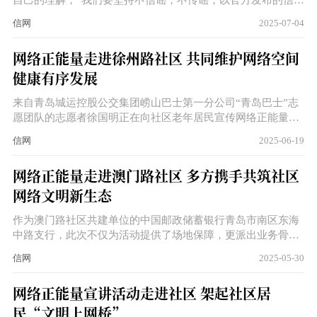
自己的理解，“我们要坚持不信谣，不传谣，以官方发布的信息
为准，不要与正确的舆论导向相悖，只有每个人从自身引起重
信网
2025-07-04
视，才能影响一个家庭，从而在全社会营造良好的、干净的网
络空间和环境，这才是我们每个人最大的期待。”黄珊告诉记
网络正能量走进徐州路社区 共同维护网络空间
者。
健康有序发展
来自青岛城运控股公交集团崂山巴士第一分公司“青岛巴士”志
愿团队的志愿者徐国明正在向社区老年居民宣传网络正能量，
他用通俗易懂的语言向老人们讲述着一些经典案例，尤其是当
信网
2025-06-19
老人们收到一些虚假短信，打着“中奖”的旗号吸引老年人眼
球，从而上当受骗，为个人以及家庭带来财产损失。
网络正能量走进澳门路社区 多方携手共筑社区
网络文明新生态
作为澳门路社区共建单位的中国邮政储蓄银行青岛市南区东海
中路支行，此次不仅为活动提供了场地保障，更派出业务骨干
进行志愿宣讲。该行工作人员刘伟以“守住钱袋子 网络防诈有
信网
2025-05-30
妙招”为主题，展开了一场贴合居民切身利益的宣讲。“大家记
住，任何要求向陌生账户转账的‘官方通知’都是骗局，银行绝
网络正能量宣讲活动走进社区 架起社区居
不会通过电话、短信要求客户提供密码或验证码。”
民“文明上网桥”