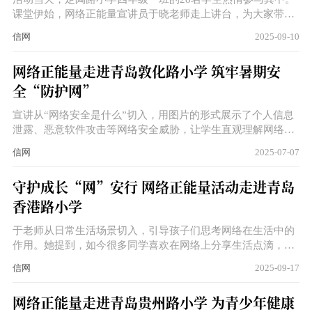
课堂伊始，网络正能量宣讲员于晓老师走上讲台，为大家带来
了一场精彩的网络安全知识与网络正能量主题讲解。从同学们
信网
2025-09-10
熟悉的网络日常切入，于老师生动阐述了网络在学习、娱乐、
社交等方面的积极作用。
网络正能量走进青岛敦化路小学 筑牢暑期安
全“防护网”
宣讲从“网络安全是什么”切入，用图片的形式展示了个人信息
泄露、恶意软件攻击等网络安全威胁，让学生直观理解网络安
全的重要性。并通过互动问答，加深学生对“防范网络诈骗”“拒
信网
2025-07-07
绝网络谣言”“保护隐私信息”等知识的掌握，鼓励孩子们争
当“网络安全小卫士”，共同维护安全的网络环境。
守护成长“网”安行 网络正能量活动走进青岛
香港路小学
于老师从日常生活场景切入，引导孩子们思考网络在生活中的
作用。她提到，如今很多同学喜欢在网络上分享生活点滴，那
些正能量的视频，不仅记录了美好瞬间，还能传递温暖和积极
信网
2025-09-17
的力量。同样，在上学放学的路上，如果同学们看到有意思的
事情，也可以通过合法合规的方式发到网上，与大家分享生活
网络正能量走进青岛贵州路小学 为青少年健康
的多彩，让网络成为展现生活美好的窗口。