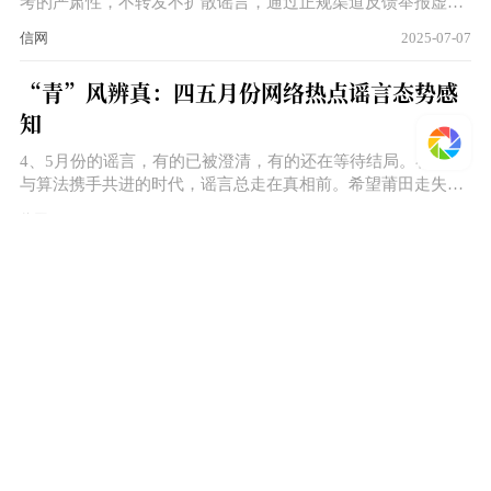
考的严肃性，不转发不扩散谣言，通过正规渠道反馈举报虚假
信息。网安部门紧盯谣言快速出手，依法惩处造谣者，及时斩
信网
2025-07-07
断假消息的传播。当前，正值志愿填报关键阶段，家长和考生
要保持理性心态，关注当地招生考试院官方信息，勿因焦虑落
“青”风辨真：四五月份网络热点谣言态势感
入谣言陷阱，再给造谣账号增添热度。
知
4、5月份的谣言，有的已被澄清，有的还在等待结局。在情绪
与算法携手共进的时代，谣言总走在真相前。希望莆田走失的
8岁男童，能有新的搜救进展。希望被谣言中伤的司机，能尽
信网
2025-06-11
早走出网暴阴霾。作为网络看客，保持理智而不失判断力，才
能在混沌的信息浪潮中不为谣言所侵蚀。
“青”风辨真：三月份网络热点谣言态势感知
回顾三月热点谣言，作为网民，能否在灾难性谣言面前保持理
性的思考？能否在猎奇事件面前透过杂乱的表象关注本质？能
否不上当不受骗不相信与政策相关的幼稚套路？能否在老谣言
信网
2025-04-10
面前波澜不惊？答案或许就在每一次点击、每一次判断和每一
次发声中。
“青”风辨真：一二月份网络热点谣言态势感
知