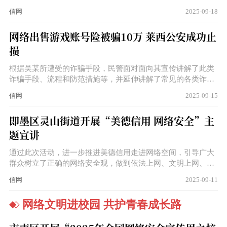
起，从现在做起。”平度市公安局网安大队三级警长王宇玺说
信网
2025-09-18
道。
网络出售游戏账号险被骗10万 莱西公安成功止
损
根据吴某所遭受的诈骗手段，民警面对面向其宣传讲解了此类
诈骗手段、流程和防范措施等，并延伸讲解了常见的各类诈骗
方式，指导其下载国家反诈中心APP，避免再次上当受骗。经
信网
2025-09-15
民警宣讲，吴某彻底意识到了自己被骗，承诺不会再轻易相信
陌生人员和转账汇款要求，同时对反诈中心和派出所民警及时
即墨区灵山街道开展“美德信用 网络安全”主
帮助止损表示感谢。
题宣讲
通过此次活动，进一步推进美德信用走进网络空间，引导广大
群众树立了正确的网络安全观，做到依法上网、文明上网、安
全上网，在全街道营造了共筑网络安全防线的浓厚氛围。下一
信网
2025-09-11
步，灵山街道将持续加强美德信用系列宣传活动，全面提升美
德灵山和信用灵山建设水平。
网络文明进校园 共护青春成长路