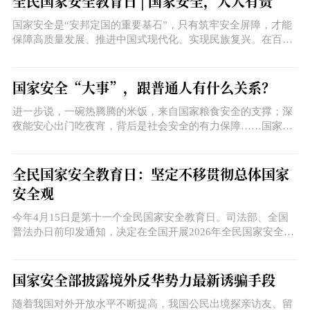
全民国家安全教育日 | 国家安全，人人有责
国家安全是“安邦定国的重要基石”，只有筑牢安全屏障，才能
保障高质量发展、推进中国式现代化、实现民族复兴。在百年
变局加速演进的时代，唯有全民筑牢安全意识，才能确保“山河
无恙，家国安康”。
国家安全“大事”，跟普通人有什么关系？
进一步说，一碗热腾腾的米饭，来自国家粮食安全的支撑；深
夜能安心出门吃夜宵，背后是社会安全的有力保障……国家安
全的“大事”，和普通人紧密相连，它就在我们身边，就在日常
生活的每一天。
全民国家安全教育日：坚定不移贯彻总体国家
安全观
今年4月15日是第十一个全民国家安全教育日。司法部、全国
普法办日前印发通知，决定在全国开展2026年全民国家安全教
育日普法宣传活动。通知明确，今年全民国家安全教育日的活
动主题为“统筹发展和安全 护航‘十五五’新征程”。
国家安全部披露境外反华势力最新诱骗手段
随着我国对外开放水平不断提高，我国公民出境探亲访友、留