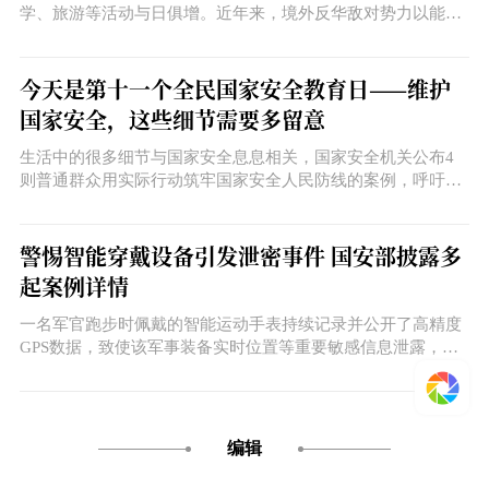
学、旅游等活动与日俱增。近年来，境外反华敌对势力以能够
帮助“加入外籍”为饵，诱骗我国公民在境外参加反华敌对活
动，对国家安全构成严重威胁。
今天是第十一个全民国家安全教育日——维护
国家安全，这些细节需要多留意
生活中的很多细节与国家安全息息相关，国家安全机关公布4
则普通群众用实际行动筑牢国家安全人民防线的案例，呼吁大
家共同履行维护国家安全的公民责任。
警惕智能穿戴设备引发泄密事件 国安部披露多
起案例详情
一名军官跑步时佩戴的智能运动手表持续记录并公开了高精度
GPS数据，致使该军事装备实时位置等重要敏感信息泄露，给
该国国防安全造成难以弥补的重大损失，也让智能穿戴设备的
泄密风险再次走入人们的视线。国家安全部今天发布安全提示
文章。
编辑
李源菁