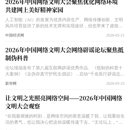
2026年中国网络文明大会聚焦优化网络环境
共建网上美好精神家园
人工智能（AI）的发展为优质内容生产、网络传播创新、文明
风尚培育提供了新的技术支撑和实现途径，但也带来了虚假信
息识别、个人信息保护等一系列新挑战，需要加强规范引导和
中国经济网
2026-05-21
有效应对。
2026年中国网络文明大会网络辟谣论坛聚焦抵
制伪科普
论坛现场发布了第八届互联网辟谣优秀作品、《抵制伪科普十
大案例》《去伪存真守护民生倡议》，启动“千名医疗辟谣志愿
者星火计划”，并聘任了首位“全国网络辟谣大使”。
新华网
2026-05-25
让文明之光照亮网络空间——2026年中国网络
文明大会观察
“在我最艰难的时刻，是网络空间的善意温暖了我，让我重拾生
活的勇气，也让我决心把这份温暖传递下去。”主论坛上，“中
国好人”、自媒体创作者翁忻怡分享道，一场车祸曾让她一蹶不