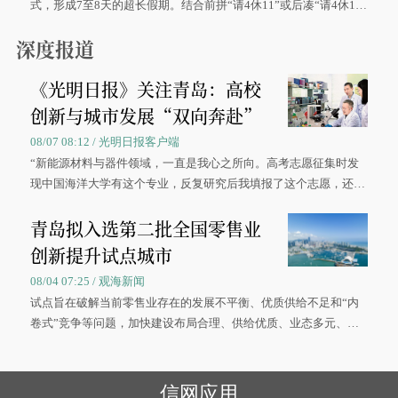
式，形成7至8天的超长假期。结合前拼“请4休11”或后凑“请4休1
0”的拼假方案，带动游客出游兴致增长。
深度报道
《光明日报》关注青岛：高校
创新与城市发展“双向奔赴”
08/07 08:12 / 光明日报客户端
“新能源材料与器件领域，一直是我心之所向。高考志愿征集时发
现中国海洋大学有这个专业，反复研究后我填报了这个志愿，还真
被录取了。”今年7月，来自山西的学子郝君豪，如愿收到中国海洋
青岛拟入选第二批全国零售业
大学材料科学与工程学院材料类专业的录取通知书。
创新提升试点城市
08/04 07:25 / 观海新闻
试点旨在破解当前零售业存在的发展不平衡、优质供给不足和“内
卷式”竞争等问题，加快建设布局合理、供给优质、业态多元、智
慧便捷、竞争有序的现代零售体系。
信网应用