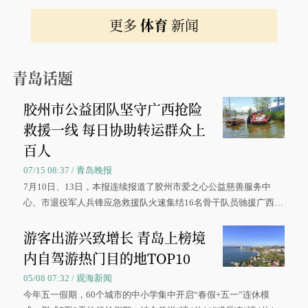
更多
体育
新闻
青岛话题
胶州市公益团队坚守广西抢险
救援一线 每日协助转运群众上
百人
07/15 08:37 / 青岛晚报
7月10日、13日，本报连续报道了胶州市爱之心公益慈善服务中
心、市退役军人兵锋应急救援队火速集结16名骨干队员驰援广西灾
区、奋战在抢险一线的故事，得到众多读者点赞。
游客出游兴致增长 青岛上榜境
内自驾游热门目的地TOP10
05/08 07:32 / 观海新闻
今年五一假期，60个城市的中小学集中开启“春假+五一”连休模