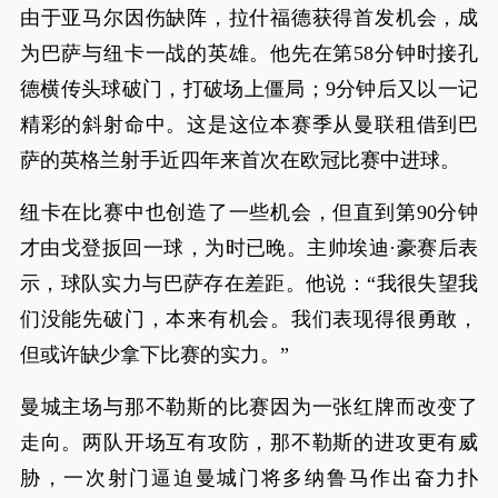
由于亚马尔因伤缺阵，拉什福德获得首发机会，成
为巴萨与纽卡一战的英雄。他先在第58分钟时接孔
德横传头球破门，打破场上僵局；9分钟后又以一记
精彩的斜射命中。这是这位本赛季从曼联租借到巴
萨的英格兰射手近四年来首次在欧冠比赛中进球。
纽卡在比赛中也创造了一些机会，但直到第90分钟
才由戈登扳回一球，为时已晚。主帅埃迪·豪赛后表
示，球队实力与巴萨存在差距。他说：“我很失望我
们没能先破门，本来有机会。我们表现得很勇敢，
但或许缺少拿下比赛的实力。”
曼城主场与那不勒斯的比赛因为一张红牌而改变了
走向。两队开场互有攻防，那不勒斯的进攻更有威
胁，一次射门逼迫曼城门将多纳鲁马作出奋力扑