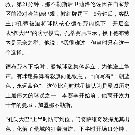
救。第21分钟，那不勒斯后卫迪洛伦佐因在自家禁
区前沿对哈兰德犯规，被红牌罚下。5分钟后，客队
主帅孔蒂被迫将球队核心德布劳内换下，开启全
队“摆大巴”的防守模式。孔蒂赛后表示，换下德布劳
内是无奈之举。他说：“我很难过，但当时只有这一
个选择。”
德布劳内下场时，曼城球迷集体起立，为他送上掌
声。有球迷挥舞着彩旗向他致意，上面写着“一朝蓝
色，永远蓝色”。这位比利时球星被认为是曼城历史
上最伟大的球员之一。本赛季开始前，他离开效力
十年的曼城，加盟那不勒斯。
“孔氏大巴”上半时防守到位，门将萨维奇发挥尤其出
色，化解了曼城的狂轰滥炸。下半时开场11分钟，